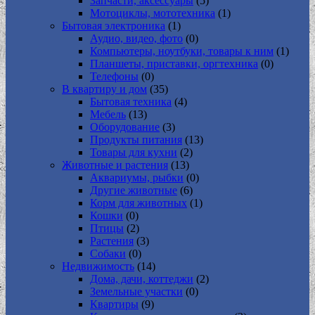
Запчасти, аксессуары
(5)
Мотоциклы, мототехника
(1)
Бытовая электроника
(1)
Аудио, видео, фото
(0)
Компьютеры, ноутбуки, товары к ним
(1)
Планшеты, приставки, оргтехника
(0)
Телефоны
(0)
В квартиру и дом
(35)
Бытовая техника
(4)
Мебель
(13)
Оборудование
(3)
Продукты питания
(13)
Товары для кухни
(2)
Животные и растения
(13)
Аквариумы, рыбки
(0)
Другие животные
(6)
Корм для животных
(1)
Кошки
(0)
Птицы
(2)
Растения
(3)
Собаки
(0)
Недвижимость
(14)
Дома, дачи, коттеджи
(2)
Земельные участки
(0)
Квартиры
(9)