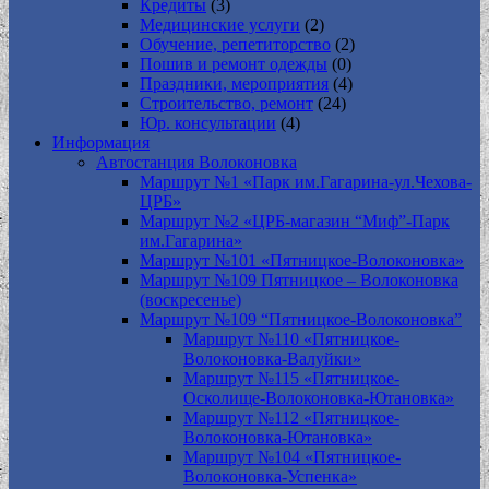
Кредиты
(3)
Медицинские услуги
(2)
Обучение, репетиторство
(2)
Пошив и ремонт одежды
(0)
Праздники, мероприятия
(4)
Строительство, ремонт
(24)
Юр. консультации
(4)
Информация
Автостанция Волоконовка
Маршрут №1 «Парк им.Гагарина-ул.Чехова-
ЦРБ»
Маршрут №2 «ЦРБ-магазин “Миф”-Парк
им.Гагарина»
Маршрут №101 «Пятницкое-Волоконовка»
Маршрут №109 Пятницкое – Волоконовка
(воскресенье)
Маршрут №109 “Пятницкое-Волоконовка”
Маршрут №110 «Пятницкое-
Волоконовка-Валуйки»
Маршрут №115 «Пятницкое-
Осколище-Волоконовка-Ютановка»
Маршрут №112 «Пятницкое-
Волоконовка-Ютановка»
Маршрут №104 «Пятницкое-
Волоконовка-Успенка»