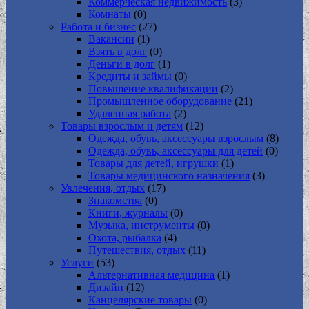
Коммерческая недвижимость
(3)
Комнаты
(0)
Работа и бизнес
(27)
Вакансии
(1)
Взять в долг
(0)
Деньги в долг
(1)
Кредиты и займы
(0)
Повышение квалификации
(2)
Промышленное оборудование
(21)
Удаленная работа
(2)
Товары взрослым и детям
(12)
Одежда, обувь, аксессуары взрослым
(8)
Одежда, обувь, аксессуары для детей
(0)
Товары для детей, игрушки
(1)
Товары медицинского назначения
(3)
Увлечения, отдых
(17)
Знакомства
(0)
Книги, журналы
(0)
Музыка, инструменты
(0)
Охота, рыбалка
(4)
Путешествия, отдых
(11)
Услуги
(53)
Альтернативная медицина
(1)
Дизайн
(12)
Канцелярские товары
(0)