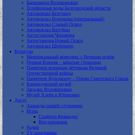
Банкоматы Волоконовки
Телефонные коды Белгородской области
Автовокзал Белгород
Автовокзал Воронежа (центральный)
Автовокзал Старый Оскол
Автовокзал Валуйки
Автостанция Чернянка
Автостанция Новый Оскол
Автовокзал Шебекино
Культура
Мемориальный комплекс с Вечным огнём
Первая Конная – забытые страницы
Памятник военным лётчикам Великой
Отечественной войны
Памятник Курочкину – Герою Советского Союза
Краеведческий музей
Загадки Волоконовки
Музей Хлеба в Ютановке
Досуг
Аккорды нашей глухомани
Игры
Снайпер Командос
Внедорожник
Радио
TV-программа