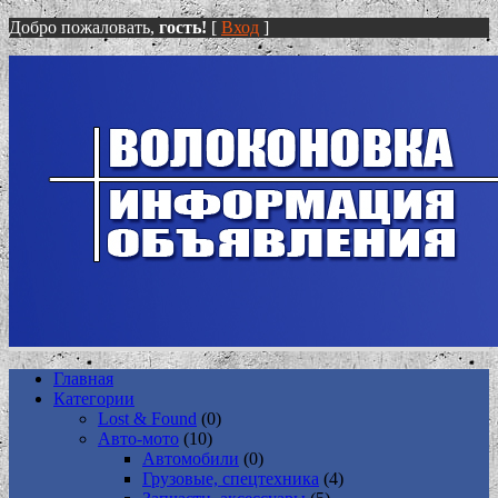
Добро пожаловать,
гость!
[
Вход
]
Главная
Категории
Lost & Found
(0)
Авто-мото
(10)
Автомобили
(0)
Грузовые, спецтехника
(4)