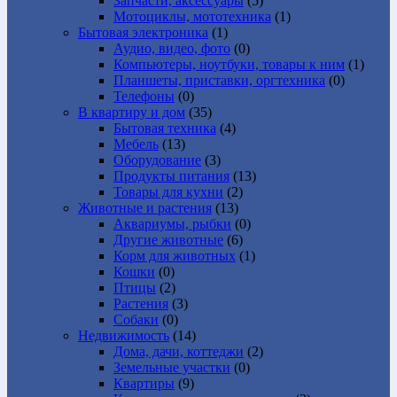
Запчасти, аксессуары
(5)
Мотоциклы, мототехника
(1)
Бытовая электроника
(1)
Аудио, видео, фото
(0)
Компьютеры, ноутбуки, товары к ним
(1)
Планшеты, приставки, оргтехника
(0)
Телефоны
(0)
В квартиру и дом
(35)
Бытовая техника
(4)
Мебель
(13)
Оборудование
(3)
Продукты питания
(13)
Товары для кухни
(2)
Животные и растения
(13)
Аквариумы, рыбки
(0)
Другие животные
(6)
Корм для животных
(1)
Кошки
(0)
Птицы
(2)
Растения
(3)
Собаки
(0)
Недвижимость
(14)
Дома, дачи, коттеджи
(2)
Земельные участки
(0)
Квартиры
(9)