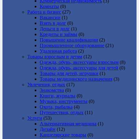
Коммерческая недвижимость
(3)
Комнаты
(0)
Работа и бизнес
(27)
Вакансии
(1)
Взять в долг
(0)
Деньги в долг
(1)
Кредиты и займы
(0)
Повышение квалификации
(2)
Промышленное оборудование
(21)
Удаленная работа
(2)
Товары взрослым и детям
(12)
Одежда, обувь, аксессуары взрослым
(8)
Одежда, обувь, аксессуары для детей
(0)
Товары для детей, игрушки
(1)
Товары медицинского назначения
(3)
Увлечения, отдых
(17)
Знакомства
(0)
Книги, журналы
(0)
Музыка, инструменты
(0)
Охота, рыбалка
(4)
Путешествия, отдых
(11)
Услуги
(53)
Альтернативная медицина
(1)
Дизайн
(12)
Канцелярские товары
(0)