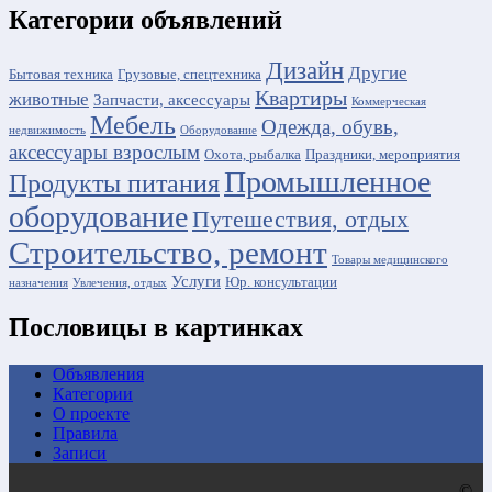
Категории объявлений
Дизайн
Другие
Бытовая техника
Грузовые, спецтехника
Квартиры
животные
Запчасти, аксессуары
Коммерческая
Мебель
Одежда, обувь,
недвижимость
Оборудование
аксессуары взрослым
Охота, рыбалка
Праздники, мероприятия
Промышленное
Продукты питания
оборудование
Путешествия, отдых
Строительство, ремонт
Товары медицинского
Услуги
Юр. консультации
назначения
Увлечения, отдых
Пословицы в картинках
Объявления
Категории
О проекте
Правила
Записи
©