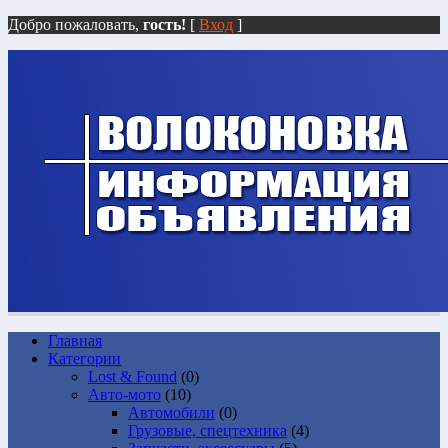
Добро пожаловать,
гость!
[
Вход
]
Главная
Категории
Lost & Found
(0)
Авто-мото
(10)
Автомобили
(0)
Грузовые, спецтехника
(4)