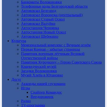
Банкоматы Волоконовки
Телефонные коды Белгородской области
Автовокзал Белгород
Автовокзал Воронежа (центральный)
Автовокзал Старый Оскол
Автовокзал Валуйки
Автостанция Чернянка
Автостанция Новый Оскол
Автовокзал Шебекино
Культура
Мемориальный комплекс с Вечным огнём
Первая Конная – забытые страницы
Памятник военным лётчикам Великой
Отечественной войны
Памятник Курочкину – Герою Советского Союза
Краеведческий музей
Загадки Волоконовки
Музей Хлеба в Ютановке
Досуг
Аккорды нашей глухомани
Игры
Снайпер Командос
Внедорожник
Радио
TV-программа