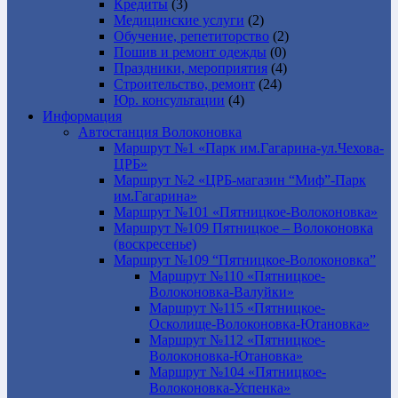
Кредиты
(3)
Медицинские услуги
(2)
Обучение, репетиторство
(2)
Пошив и ремонт одежды
(0)
Праздники, мероприятия
(4)
Строительство, ремонт
(24)
Юр. консультации
(4)
Информация
Автостанция Волоконовка
Маршрут №1 «Парк им.Гагарина-ул.Чехова-
ЦРБ»
Маршрут №2 «ЦРБ-магазин “Миф”-Парк
им.Гагарина»
Маршрут №101 «Пятницкое-Волоконовка»
Маршрут №109 Пятницкое – Волоконовка
(воскресенье)
Маршрут №109 “Пятницкое-Волоконовка”
Маршрут №110 «Пятницкое-
Волоконовка-Валуйки»
Маршрут №115 «Пятницкое-
Осколище-Волоконовка-Ютановка»
Маршрут №112 «Пятницкое-
Волоконовка-Ютановка»
Маршрут №104 «Пятницкое-
Волоконовка-Успенка»