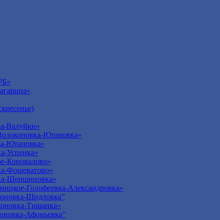
РБ»
агарина»
кресенье)
а-Валуйки»
Волоконовка-Ютановка»
ка-Ютановка»
а-Успенка»
е-Коновалово»
ка-Фощеватово»
ка-Шеншиновка»
ницкое-Голофеевка-Александровка»
оновка-Шидловка”
оновка-Тишанка»
оновка-Афоньевка”