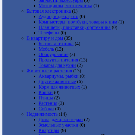
Запчасти, аксессуары
(5)
Мотоциклы, мототехника
(1)
Бытовая электроника
(1)
Аудио, видео, фото
(0)
Компьютеры, ноутбуки, товары к ним
(1)
Планшеты, приставки, оргтехника
(0)
Телефоны
(0)
В квартиру и дом
(35)
Бытовая техника
(4)
Мебель
(13)
Оборудование
(3)
Продукты питания
(13)
Товары для кухни
(2)
Животные и растения
(13)
Аквариумы, рыбки
(0)
Другие животные
(6)
Корм для животных
(1)
Кошки
(0)
Птицы
(2)
Растения
(3)
Собаки
(0)
Недвижимость
(14)
Дома, дачи, коттеджи
(2)
Земельные участки
(0)
Квартиры
(9)