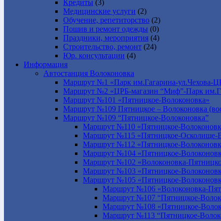
Кредиты
(3)
Медицинские услуги
(2)
Обучение, репетиторство
(2)
Пошив и ремонт одежды
(0)
Праздники, мероприятия
(4)
Строительство, ремонт
(24)
Юр. консультации
(4)
Информация
Автостанция Волоконовка
Маршрут №1 «Парк им.Гагарина-ул.Чехова-Ц
Маршрут №2 «ЦРБ-магазин “Миф”-Парк им.Г
Маршрут №101 «Пятницкое-Волоконовка»
Маршрут №109 Пятницкое – Волоконовка (вос
Маршрут №109 “Пятницкое-Волоконовка”
Маршрут №110 «Пятницкое-Волоконовк
Маршрут №115 «Пятницкое-Осколище-
Маршрут №112 «Пятницкое-Волоконов
Маршрут №104 «Пятницкое-Волоконовк
Маршрут №102 «Волоконовка-Пятницко
Маршрут №103 «Пятницкое-Волоконов
Маршрут №105 «Пятницкое-Волоконов
Маршрут №106 «Волоконовка-Пят
Маршрут №107 “Пятницкое-Волок
Маршрут №108 «Пятницкое-Волок
Маршрут №113 “Пятницкое-Волок