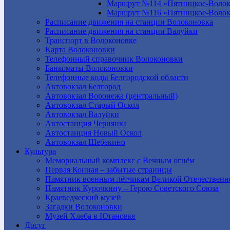
Маршрут №114 «Пятницкое-Волок
Маршрут №116 «Пятницкое-Волок
Расписание движения на станции Волоконовка
Расписание движения на станции Валуйки
Транспорт в Волоконовке
Карта Волоконовки
Телефонный справочник Волоконовки
Банкоматы Волоконовки
Телефонные коды Белгородской области
Автовокзал Белгород
Автовокзал Воронежа (центральный)
Автовокзал Старый Оскол
Автовокзал Валуйки
Автостанция Чернянка
Автостанция Новый Оскол
Автовокзал Шебекино
Культура
Мемориальный комплекс с Вечным огнём
Первая Конная – забытые страницы
Памятник военным лётчикам Великой Отечественн
Памятник Курочкину – Герою Советского Союза
Краеведческий музей
Загадки Волоконовки
Музей Хлеба в Ютановке
Досуг