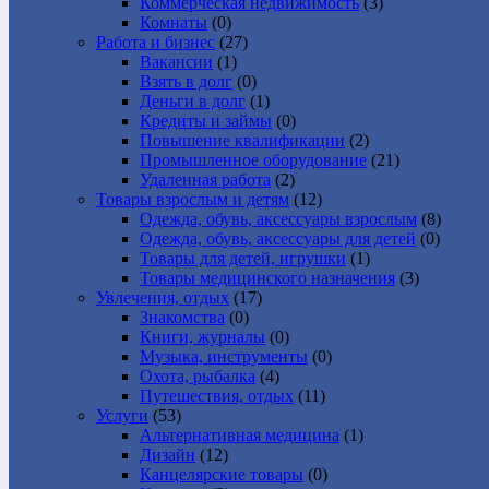
Коммерческая недвижимость
(3)
Комнаты
(0)
Работа и бизнес
(27)
Вакансии
(1)
Взять в долг
(0)
Деньги в долг
(1)
Кредиты и займы
(0)
Повышение квалификации
(2)
Промышленное оборудование
(21)
Удаленная работа
(2)
Товары взрослым и детям
(12)
Одежда, обувь, аксессуары взрослым
(8)
Одежда, обувь, аксессуары для детей
(0)
Товары для детей, игрушки
(1)
Товары медицинского назначения
(3)
Увлечения, отдых
(17)
Знакомства
(0)
Книги, журналы
(0)
Музыка, инструменты
(0)
Охота, рыбалка
(4)
Путешествия, отдых
(11)
Услуги
(53)
Альтернативная медицина
(1)
Дизайн
(12)
Канцелярские товары
(0)