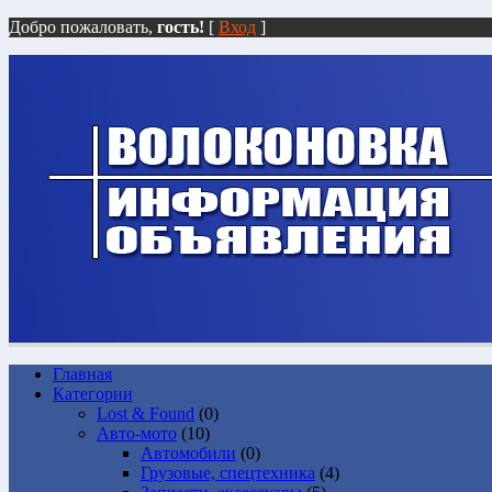
Добро пожаловать,
гость!
[
Вход
]
Главная
Категории
Lost & Found
(0)
Авто-мото
(10)
Автомобили
(0)
Грузовые, спецтехника
(4)