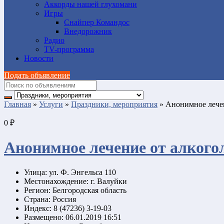
Аккорды нашей глухомани
Игры
Снайпер Командос
Внедорожник
Радио
TV-программа
Новости
Подать объявление
Главная
»
Услуги
»
Праздники, мероприятия
»
Анонимное лечен
0 ₽
Анонимное лечение от алкого
Улица:
ул. Ф. Энгельса 110
Местонахождение:
г. Валуйки
Регион:
Белгородская область
Страна:
Россия
Индекс:
8 (47236) 3-19-03
Размещено:
06.01.2019 16:51