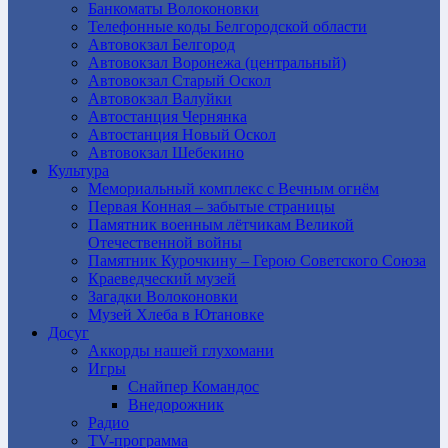
Банкоматы Волоконовки
Телефонные коды Белгородской области
Автовокзал Белгород
Автовокзал Воронежа (центральный)
Автовокзал Старый Оскол
Автовокзал Валуйки
Автостанция Чернянка
Автостанция Новый Оскол
Автовокзал Шебекино
Культура
Мемориальный комплекс с Вечным огнём
Первая Конная – забытые страницы
Памятник военным лётчикам Великой
Отечественной войны
Памятник Курочкину – Герою Советского Союза
Краеведческий музей
Загадки Волоконовки
Музей Хлеба в Ютановке
Досуг
Аккорды нашей глухомани
Игры
Снайпер Командос
Внедорожник
Радио
TV-программа