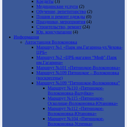
Кредиты
(3)
Медицинские услуги
(2)
Обучение, репетиторство
(2)
Пошив и ремонт одежды
(0)
Праздники, мероприятия
(4)
Строительство, ремонт
(24)
Юр. консультации
(4)
Информация
Автостанция Волоконовка
Маршрут №1 «Парк им.Гагарина-ул.Чехова-
ЦРБ»
Маршрут №2 «ЦРБ-магазин “Миф”-Парк
им.Гагарина»
Маршрут №101 «Пятницкое-Волоконовка»
Маршрут №109 Пятницкое – Волоконовка
(воскресенье)
Маршрут №109 “Пятницкое-Волоконовка”
Маршрут №110 «Пятницкое-
Волоконовка-Валуйки»
Маршрут №115 «Пятницкое-
Осколище-Волоконовка-Ютановка»
Маршрут №112 «Пятницкое-
Волоконовка-Ютановка»
Маршрут №104 «Пятницкое-
Волоконовка-Успенка»