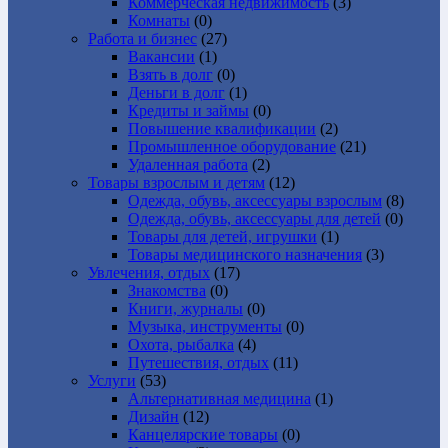
Коммерческая недвижимость
(3)
Комнаты
(0)
Работа и бизнес
(27)
Вакансии
(1)
Взять в долг
(0)
Деньги в долг
(1)
Кредиты и займы
(0)
Повышение квалификации
(2)
Промышленное оборудование
(21)
Удаленная работа
(2)
Товары взрослым и детям
(12)
Одежда, обувь, аксессуары взрослым
(8)
Одежда, обувь, аксессуары для детей
(0)
Товары для детей, игрушки
(1)
Товары медицинского назначения
(3)
Увлечения, отдых
(17)
Знакомства
(0)
Книги, журналы
(0)
Музыка, инструменты
(0)
Охота, рыбалка
(4)
Путешествия, отдых
(11)
Услуги
(53)
Альтернативная медицина
(1)
Дизайн
(12)
Канцелярские товары
(0)