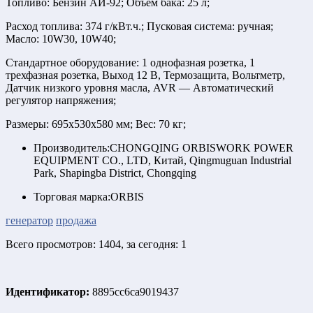
Топливо: Бензин АИ-92; Объем бака: 25 л;
Расход топлива: 374 г/кВт.ч.; Пусковая система: ручная;
Масло: 10W30, 10W40;
Стандартное оборудование: 1 однофазная розетка, 1
трехфазная розетка, Выход 12 В, Термозащита, Вольтметр,
Датчик низкого уровня масла, AVR — Автоматический
регулятор напряжения;
Размеры: 695х530х580 мм; Вес: 70 кг;
Производитель:
CHONGQING ORBISWORK POWER
EQUIPMENT CO., LTD, Китай, Qingmuguan Industrial
Park, Shapingba District, Chongqing
Торговая марка:
ORBIS
генератор
продажа
Всего просмотров: 1404, за сегодня: 1
Идентификатор:
8895cc6ca9019437