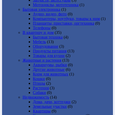
Запчасти, аксессуары
(5)
Мотоциклы, мототехника
(1)
Бытовая электроника
(1)
Аудио, видео, фото
(0)
Компьютеры, ноутбуки, товары к ним
(1)
Планшеты, приставки, оргтехника
(0)
Телефоны
(0)
В квартиру и дом
(35)
Бытовая техника
(4)
Мебель
(13)
Оборудование
(3)
Продукты питания
(13)
Товары для кухни
(2)
Животные и растения
(13)
Аквариумы, рыбки
(0)
Другие животные
(6)
Корм для животных
(1)
Кошки
(0)
Птицы
(2)
Растения
(3)
Собаки
(0)
Недвижимость
(14)
Дома, дачи, коттеджи
(2)
Земельные участки
(0)
Квартиры
(9)