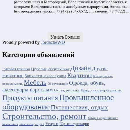
расположенных в Белгородской, Воронежской и Курской областях, с
которыми Волоконовка связана автобусным маршрутами. Автовокзал
Белгород:диспетчерская: +7 (4722) 34-02-72, справочная: +7 (4722) ...
Узнать Больше
Proudly powered by
JordacheWD
Категории объявлений
Дизайн
Другие
Бытовая техника
Грузовые, спецтехника
Квартиры
животные
Запчасти, аксессуары
Коммерческая
Мебель
Одежда, обувь,
недвижимость
Оборудование
аксессуары взрослым
Охота, рыбалка
Праздники, мероприятия
Промышленное
Продукты питания
оборудование
Путешествия, отдых
Строительство, ремонт
Товары медицинского
Услуги
Юр. консультации
назначения
Увлечения, отдых