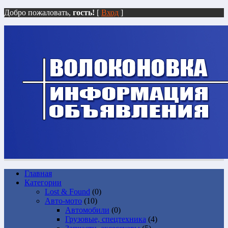
Добро пожаловать,
гость!
[
Вход
]
Главная
Категории
Lost & Found
(0)
Авто-мото
(10)
Автомобили
(0)
Грузовые, спецтехника
(4)