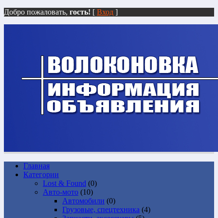
Добро пожаловать,
гость!
[
Вход
]
Главная
Категории
Lost & Found
(0)
Авто-мото
(10)
Автомобили
(0)
Грузовые, спецтехника
(4)