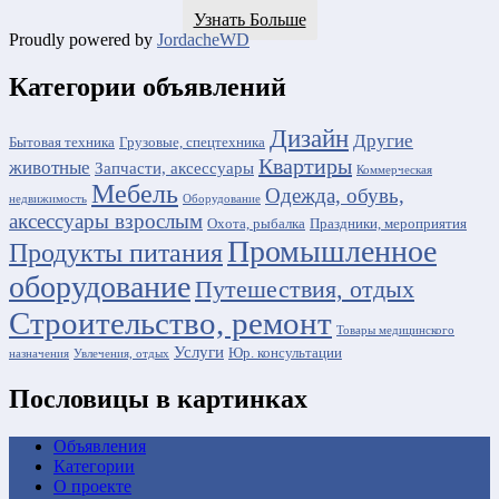
Узнать Больше
Proudly powered by
JordacheWD
Категории объявлений
Дизайн
Другие
Бытовая техника
Грузовые, спецтехника
Квартиры
животные
Запчасти, аксессуары
Коммерческая
Мебель
Одежда, обувь,
недвижимость
Оборудование
аксессуары взрослым
Охота, рыбалка
Праздники, мероприятия
Промышленное
Продукты питания
оборудование
Путешествия, отдых
Строительство, ремонт
Товары медицинского
Услуги
Юр. консультации
назначения
Увлечения, отдых
Пословицы в картинках
Объявления
Категории
О проекте