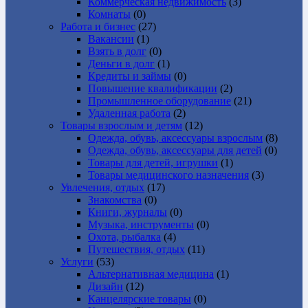
Коммерческая недвижимость
(3)
Комнаты
(0)
Работа и бизнес
(27)
Вакансии
(1)
Взять в долг
(0)
Деньги в долг
(1)
Кредиты и займы
(0)
Повышение квалификации
(2)
Промышленное оборудование
(21)
Удаленная работа
(2)
Товары взрослым и детям
(12)
Одежда, обувь, аксессуары взрослым
(8)
Одежда, обувь, аксессуары для детей
(0)
Товары для детей, игрушки
(1)
Товары медицинского назначения
(3)
Увлечения, отдых
(17)
Знакомства
(0)
Книги, журналы
(0)
Музыка, инструменты
(0)
Охота, рыбалка
(4)
Путешествия, отдых
(11)
Услуги
(53)
Альтернативная медицина
(1)
Дизайн
(12)
Канцелярские товары
(0)