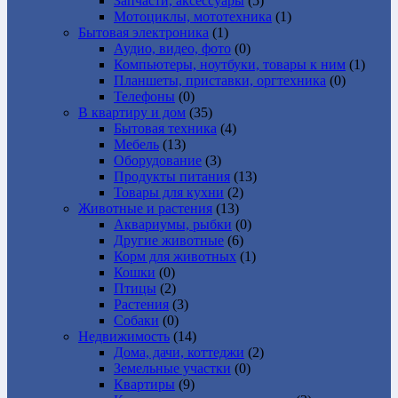
Запчасти, аксессуары
(5)
Мотоциклы, мототехника
(1)
Бытовая электроника
(1)
Аудио, видео, фото
(0)
Компьютеры, ноутбуки, товары к ним
(1)
Планшеты, приставки, оргтехника
(0)
Телефоны
(0)
В квартиру и дом
(35)
Бытовая техника
(4)
Мебель
(13)
Оборудование
(3)
Продукты питания
(13)
Товары для кухни
(2)
Животные и растения
(13)
Аквариумы, рыбки
(0)
Другие животные
(6)
Корм для животных
(1)
Кошки
(0)
Птицы
(2)
Растения
(3)
Собаки
(0)
Недвижимость
(14)
Дома, дачи, коттеджи
(2)
Земельные участки
(0)
Квартиры
(9)