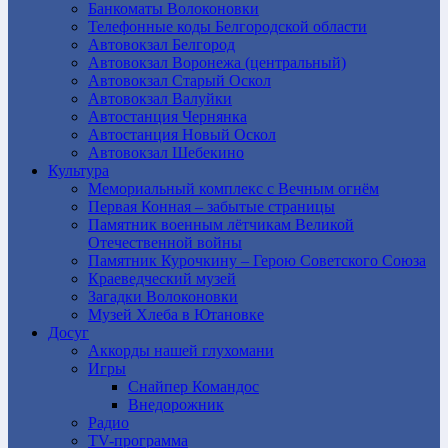
Банкоматы Волоконовки
Телефонные коды Белгородской области
Автовокзал Белгород
Автовокзал Воронежа (центральный)
Автовокзал Старый Оскол
Автовокзал Валуйки
Автостанция Чернянка
Автостанция Новый Оскол
Автовокзал Шебекино
Культура
Мемориальный комплекс с Вечным огнём
Первая Конная – забытые страницы
Памятник военным лётчикам Великой
Отечественной войны
Памятник Курочкину – Герою Советского Союза
Краеведческий музей
Загадки Волоконовки
Музей Хлеба в Ютановке
Досуг
Аккорды нашей глухомани
Игры
Снайпер Командос
Внедорожник
Радио
TV-программа