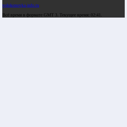
volokonovka-info.ru
Всё время в формате GMT 3. Текущее время: 02:41.