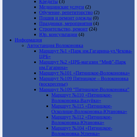
Кредиты
(3)
Медицинские услуги
(2)
Обучение, репетиторство
(2)
Пошив и ремонт одежды
(0)
Праздники, мероприятия
(4)
Строительство, ремонт
(24)
Юр. консультации
(4)
Информация
Автостанция Волоконовка
Маршрут №1 «Парк им.Гагарина-ул.Чехова-
ЦРБ»
Маршрут №2 «ЦРБ-магазин “Миф”-Парк
им.Гагарина»
Маршрут №101 «Пятницкое-Волоконовка»
Маршрут №109 Пятницкое – Волоконовка
(воскресенье)
Маршрут №109 “Пятницкое-Волоконовка”
Маршрут №110 «Пятницкое-
Волоконовка-Валуйки»
Маршрут №115 «Пятницкое-
Осколище-Волоконовка-Ютановка»
Маршрут №112 «Пятницкое-
Волоконовка-Ютановка»
Маршрут №104 «Пятницкое-
Волоконовка-Успенка»