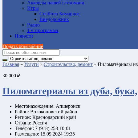
Аккорды нашей глухомани
Игры
Снайпер Командос
Внедорожник
Радио
TV-программа
Новости
Подать объявление
Главная
»
Услуги
»
Строительство, ремонт
»
Пиломатериалы из 
30.000 ₽
Пиломатериалы из дуба, бука,
Местонахождение:
Апшеронск
Район:
Волоконовский район
Регион:
Краснодарский край
Страна:
Россия
Телефон:
7 (918) 258-10-01
Размещено:
15.09.2024 19:35