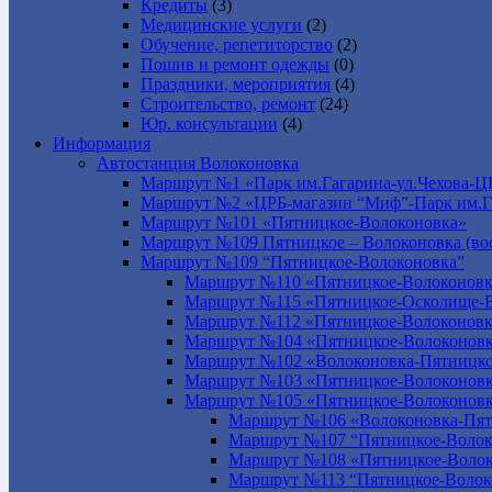
Кредиты
(3)
Медицинские услуги
(2)
Обучение, репетиторство
(2)
Пошив и ремонт одежды
(0)
Праздники, мероприятия
(4)
Строительство, ремонт
(24)
Юр. консультации
(4)
Информация
Автостанция Волоконовка
Маршрут №1 «Парк им.Гагарина-ул.Чехова-Ц
Маршрут №2 «ЦРБ-магазин “Миф”-Парк им.Г
Маршрут №101 «Пятницкое-Волоконовка»
Маршрут №109 Пятницкое – Волоконовка (вос
Маршрут №109 “Пятницкое-Волоконовка”
Маршрут №110 «Пятницкое-Волоконовк
Маршрут №115 «Пятницкое-Осколище-
Маршрут №112 «Пятницкое-Волоконов
Маршрут №104 «Пятницкое-Волоконовк
Маршрут №102 «Волоконовка-Пятницко
Маршрут №103 «Пятницкое-Волоконов
Маршрут №105 «Пятницкое-Волоконов
Маршрут №106 «Волоконовка-Пят
Маршрут №107 “Пятницкое-Волок
Маршрут №108 «Пятницкое-Волок
Маршрут №113 “Пятницкое-Волок