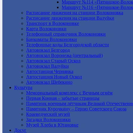
Маршрут №114 «Пятницкое-Волок
Маршрут №116 «Пятницкое-Волок
Расписание движения на станции Волоконовка
Расписание движения на станции Валуйки
Транспорт в Волоконовке
Карта Волоконовки
Телефонный справочник Волоконовки
Банкоматы Волоконовки
Телефонные коды Белгородской области
Автовокзал Белгород
Автовокзал Воронежа (центральный)
Автовокзал Старый Оскол
Автовокзал Валуйки
Автостанция Чернянка
Автостанция Новый Оскол
Автовокзал Шебекино
Культура
Мемориальный комплекс с Вечным огнём
Первая Конная – забытые страницы
Памятник военным лётчикам Великой Отечественн
Памятник Курочкину – Герою Советского Союза
Краеведческий музей
Загадки Волоконовки
Музей Хлеба в Ютановке
Досуг