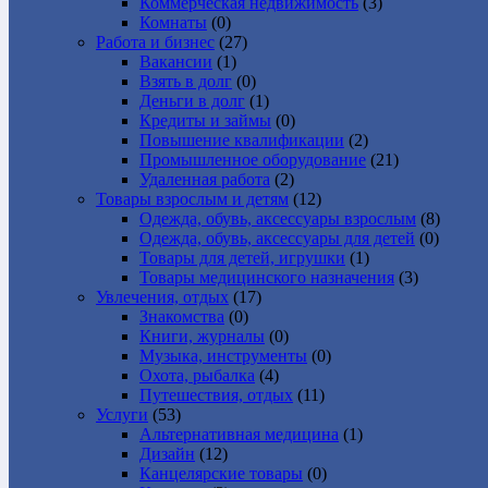
Коммерческая недвижимость
(3)
Комнаты
(0)
Работа и бизнес
(27)
Вакансии
(1)
Взять в долг
(0)
Деньги в долг
(1)
Кредиты и займы
(0)
Повышение квалификации
(2)
Промышленное оборудование
(21)
Удаленная работа
(2)
Товары взрослым и детям
(12)
Одежда, обувь, аксессуары взрослым
(8)
Одежда, обувь, аксессуары для детей
(0)
Товары для детей, игрушки
(1)
Товары медицинского назначения
(3)
Увлечения, отдых
(17)
Знакомства
(0)
Книги, журналы
(0)
Музыка, инструменты
(0)
Охота, рыбалка
(4)
Путешествия, отдых
(11)
Услуги
(53)
Альтернативная медицина
(1)
Дизайн
(12)
Канцелярские товары
(0)