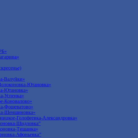
РБ»
агарина»
кресенье)
а-Валуйки»
Волоконовка-Ютановка»
ка-Ютановка»
а-Успенка»
е-Коновалово»
ка-Фощеватово»
ка-Шеншиновка»
ницкое-Голофеевка-Александровка»
оновка-Шидловка”
оновка-Тишанка»
оновка-Афоньевка”