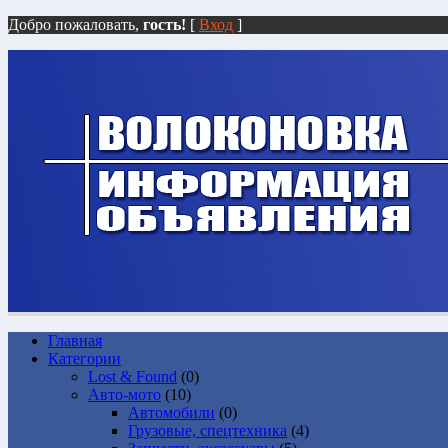
Добро пожаловать,
гость!
[
Вход
]
Главная
Категории
Lost & Found
(0)
Авто-мото
(10)
Автомобили
(0)
Грузовые, спецтехника
(4)