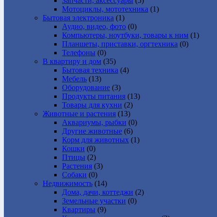
Запчасти, аксессуары
(5)
Мотоциклы, мототехника
(1)
Бытовая электроника
(1)
Аудио, видео, фото
(0)
Компьютеры, ноутбуки, товары к ним
(1)
Планшеты, приставки, оргтехника
(0)
Телефоны
(0)
В квартиру и дом
(35)
Бытовая техника
(4)
Мебель
(13)
Оборудование
(3)
Продукты питания
(13)
Товары для кухни
(2)
Животные и растения
(13)
Аквариумы, рыбки
(0)
Другие животные
(6)
Корм для животных
(1)
Кошки
(0)
Птицы
(2)
Растения
(3)
Собаки
(0)
Недвижимость
(14)
Дома, дачи, коттеджи
(2)
Земельные участки
(0)
Квартиры
(9)