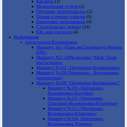
Кредиты
(3)
Медицинские услуги
(2)
Обучение, репетиторство
(2)
Пошив и ремонт одежды
(0)
Праздники, мероприятия
(4)
Строительство, ремонт
(24)
Юр. консультации
(4)
Информация
Автостанция Волоконовка
Маршрут №1 «Парк им.Гагарина-ул.Чехова-
ЦРБ»
Маршрут №2 «ЦРБ-магазин “Миф”-Парк
им.Гагарина»
Маршрут №101 «Пятницкое-Волоконовка»
Маршрут №109 Пятницкое – Волоконовка
(воскресенье)
Маршрут №109 “Пятницкое-Волоконовка”
Маршрут №110 «Пятницкое-
Волоконовка-Валуйки»
Маршрут №115 «Пятницкое-
Осколище-Волоконовка-Ютановка»
Маршрут №112 «Пятницкое-
Волоконовка-Ютановка»
Маршрут №104 «Пятницкое-
Волоконовка-Успенка»