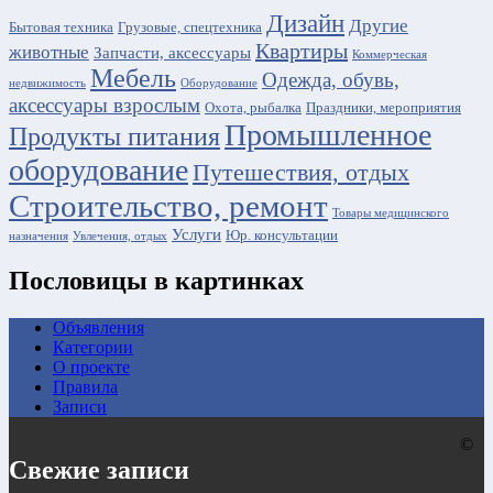
Дизайн
Другие
Бытовая техника
Грузовые, спецтехника
Квартиры
животные
Запчасти, аксессуары
Коммерческая
Мебель
Одежда, обувь,
недвижимость
Оборудование
аксессуары взрослым
Охота, рыбалка
Праздники, мероприятия
Промышленное
Продукты питания
оборудование
Путешествия, отдых
Строительство, ремонт
Товары медицинского
Услуги
Юр. консультации
назначения
Увлечения, отдых
Пословицы в картинках
Объявления
Категории
О проекте
Правила
Записи
©
Свежие записи