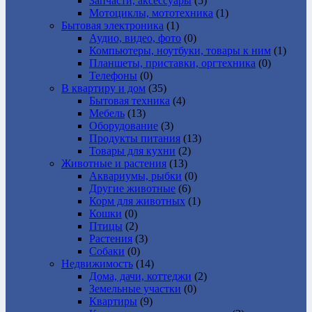
Запчасти, аксессуары
(5)
Мотоциклы, мототехника
(1)
Бытовая электроника
(1)
Аудио, видео, фото
(0)
Компьютеры, ноутбуки, товары к ним
(1)
Планшеты, приставки, оргтехника
(0)
Телефоны
(0)
В квартиру и дом
(35)
Бытовая техника
(4)
Мебель
(13)
Оборудование
(3)
Продукты питания
(13)
Товары для кухни
(2)
Животные и растения
(13)
Аквариумы, рыбки
(0)
Другие животные
(6)
Корм для животных
(1)
Кошки
(0)
Птицы
(2)
Растения
(3)
Собаки
(0)
Недвижимость
(14)
Дома, дачи, коттеджи
(2)
Земельные участки
(0)
Квартиры
(9)