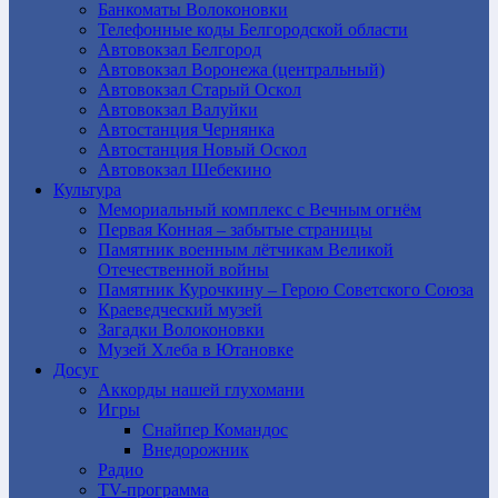
Банкоматы Волоконовки
Телефонные коды Белгородской области
Автовокзал Белгород
Автовокзал Воронежа (центральный)
Автовокзал Старый Оскол
Автовокзал Валуйки
Автостанция Чернянка
Автостанция Новый Оскол
Автовокзал Шебекино
Культура
Мемориальный комплекс с Вечным огнём
Первая Конная – забытые страницы
Памятник военным лётчикам Великой
Отечественной войны
Памятник Курочкину – Герою Советского Союза
Краеведческий музей
Загадки Волоконовки
Музей Хлеба в Ютановке
Досуг
Аккорды нашей глухомани
Игры
Снайпер Командос
Внедорожник
Радио
TV-программа