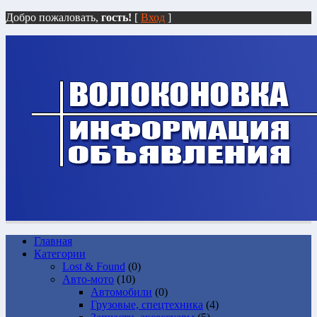
Добро пожаловать,
гость!
[
Вход
]
Главная
Категории
Lost & Found
(0)
Авто-мото
(10)
Автомобили
(0)
Грузовые, спецтехника
(4)