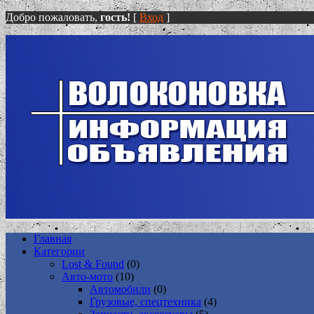
Добро пожаловать,
гость!
[
Вход
]
Главная
Категории
Lost & Found
(0)
Авто-мото
(10)
Автомобили
(0)
Грузовые, спецтехника
(4)