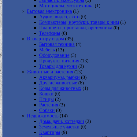
Запчасти, аксессуары
(5)
Мотоциклы, мототехника
(1)
Бытовая электроника
(1)
Аудио, видео, фото
(0)
Компьютеры, ноутбуки, товары к ним
(1)
Планшеты, приставки, оргтехника
(0)
Телефоны
(0)
В квартиру и дом
(35)
Бытовая техника
(4)
Мебель
(13)
Оборудование
(3)
Продукты питания
(13)
Товары для кухни
(2)
Животные и растения
(13)
Аквариумы, рыбки
(0)
Другие животные
(6)
Корм для животных
(1)
Кошки
(0)
Птицы
(2)
Растения
(3)
Собаки
(0)
Недвижимость
(14)
Дома, дачи, коттеджи
(2)
Земельные участки
(0)
Квартиры
(9)