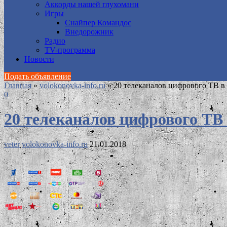
Аккорды нашей глухомани
Игры
Снайпер Командос
Внедорожник
Радио
TV-программа
Новости
Подать объявление
Главная
»
volokonovka-info.ru
»
20 телеканалов цифрового ТВ в
0
20 телеканалов цифрового ТВ 
veter
volokonovka-info.ru
21.01.2018