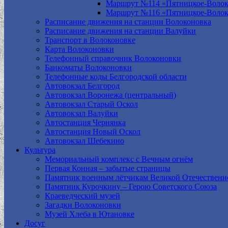
Маршрут №114 «Пятницкое-Волок
Маршрут №116 «Пятницкое-Волок
Расписание движения на станции Волоконовка
Расписание движения на станции Валуйки
Транспорт в Волоконовке
Карта Волоконовки
Телефонный справочник Волоконовки
Банкоматы Волоконовки
Телефонные коды Белгородской области
Автовокзал Белгород
Автовокзал Воронежа (центральный)
Автовокзал Старый Оскол
Автовокзал Валуйки
Автостанция Чернянка
Автостанция Новый Оскол
Автовокзал Шебекино
Культура
Мемориальный комплекс с Вечным огнём
Первая Конная – забытые страницы
Памятник военным лётчикам Великой Отечественн
Памятник Курочкину – Герою Советского Союза
Краеведческий музей
Загадки Волоконовки
Музей Хлеба в Ютановке
Досуг