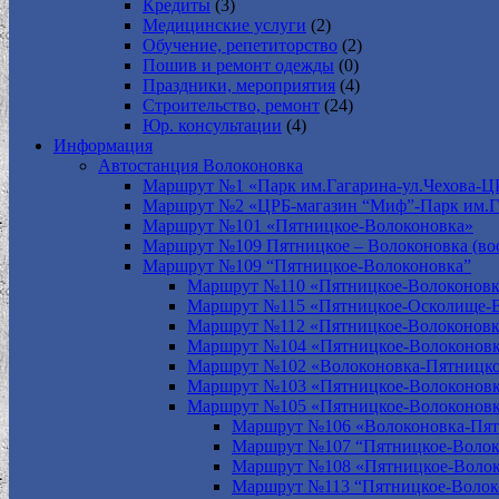
Кредиты
(3)
Медицинские услуги
(2)
Обучение, репетиторство
(2)
Пошив и ремонт одежды
(0)
Праздники, мероприятия
(4)
Строительство, ремонт
(24)
Юр. консультации
(4)
Информация
Автостанция Волоконовка
Маршрут №1 «Парк им.Гагарина-ул.Чехова-Ц
Маршрут №2 «ЦРБ-магазин “Миф”-Парк им.Г
Маршрут №101 «Пятницкое-Волоконовка»
Маршрут №109 Пятницкое – Волоконовка (вос
Маршрут №109 “Пятницкое-Волоконовка”
Маршрут №110 «Пятницкое-Волоконовк
Маршрут №115 «Пятницкое-Осколище-
Маршрут №112 «Пятницкое-Волоконов
Маршрут №104 «Пятницкое-Волоконовк
Маршрут №102 «Волоконовка-Пятницко
Маршрут №103 «Пятницкое-Волоконов
Маршрут №105 «Пятницкое-Волоконов
Маршрут №106 «Волоконовка-Пят
Маршрут №107 “Пятницкое-Волок
Маршрут №108 «Пятницкое-Волок
Маршрут №113 “Пятницкое-Волок