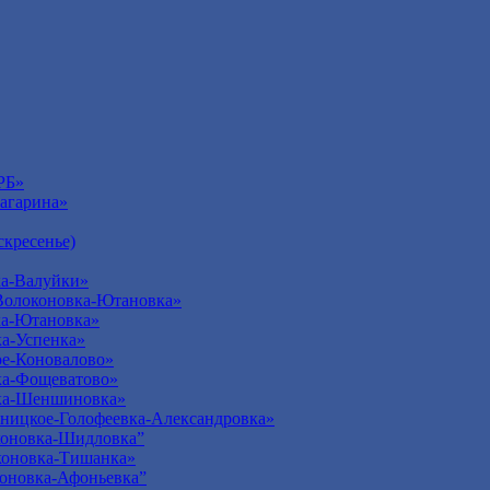
РБ»
агарина»
кресенье)
а-Валуйки»
Волоконовка-Ютановка»
ка-Ютановка»
а-Успенка»
е-Коновалово»
ка-Фощеватово»
ка-Шеншиновка»
ницкое-Голофеевка-Александровка»
оновка-Шидловка”
оновка-Тишанка»
оновка-Афоньевка”