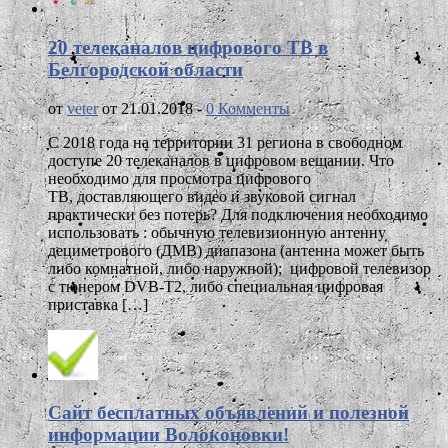
20 телеканалов цифрового ТВ в
Белгородской области
от
veter
от 21.01.2018 -
0 Комменты
С 2018 года на территории 31 региона в свободном
доступе 20 телеканалов в цифровом вещании. Что
необходимо для просмотра цифрового
ТВ, доставляющего видео и звуковой сигнал
практически без потерь? Для подключения необходимо
использовать : обычную телевизионную антенну
дециметрового (ДМВ) диапазона (антенна может быть
либо комнатной, либо наружной); цифровой телевизор
с тюнером DVB-T2, либо специальная цифровая
приставка […]
Сайт бесплатных объявлений и полезной
информации Волоконовки!