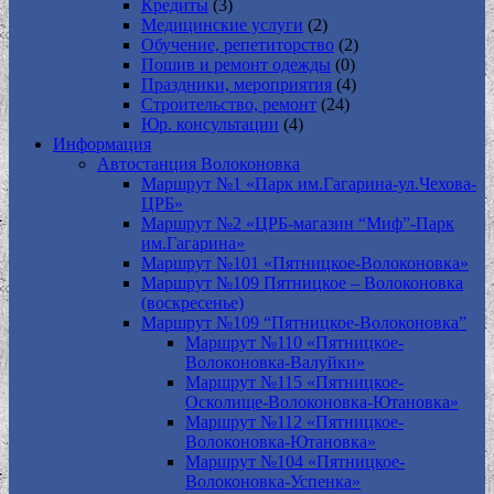
Кредиты
(3)
Медицинские услуги
(2)
Обучение, репетиторство
(2)
Пошив и ремонт одежды
(0)
Праздники, мероприятия
(4)
Строительство, ремонт
(24)
Юр. консультации
(4)
Информация
Автостанция Волоконовка
Маршрут №1 «Парк им.Гагарина-ул.Чехова-
ЦРБ»
Маршрут №2 «ЦРБ-магазин “Миф”-Парк
им.Гагарина»
Маршрут №101 «Пятницкое-Волоконовка»
Маршрут №109 Пятницкое – Волоконовка
(воскресенье)
Маршрут №109 “Пятницкое-Волоконовка”
Маршрут №110 «Пятницкое-
Волоконовка-Валуйки»
Маршрут №115 «Пятницкое-
Осколище-Волоконовка-Ютановка»
Маршрут №112 «Пятницкое-
Волоконовка-Ютановка»
Маршрут №104 «Пятницкое-
Волоконовка-Успенка»