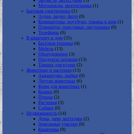
Запчасти, аксессуары
(5)
Мотоциклы, мототехника
(1)
Бытовая электроника
(1)
Аудио, видео, фото
(0)
Компьютеры, ноутбуки, товары к ним
(1)
Планшеты, приставки, оргтехника
(0)
Телефоны
(0)
В квартиру и дом
(35)
Бытовая техника
(4)
Мебель
(13)
Оборудование
(3)
Продукты питания
(13)
Товары для кухни
(2)
Животные и растения
(13)
Аквариумы, рыбки
(0)
Другие животные
(6)
Корм для животных
(1)
Кошки
(0)
Птицы
(2)
Растения
(3)
Собаки
(0)
Недвижимость
(14)
Дома, дачи, коттеджи
(2)
Земельные участки
(0)
Квартиры
(9)