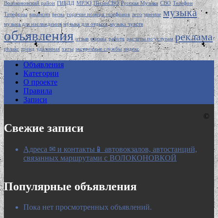
Волоконовский район
ГИБДД
МРЭО
ПесниСВО
Русская Музыка
СВО
Телефон
музыка
Телефоны
вакансии
весна
горячие номера телефонов
лето
мнение
музыка для наслаждения
музыка для отдыха
музыка чувств
объявления
реклама
отзыв
оценка
работа
расчеты по услугам
релакс
тренд
удаленная
хиты
экстренные службы
яндекс
Объявления
Категории
О проекте
Правила
Записи
©
Свежие записи
Адреса ✉ и контакты📱 автовокзалов, автостанций,
связанных маршрутами с ВОЛОКОНОВКОЙ
Популярные объявления
Пока нет просмотренных объявлений.