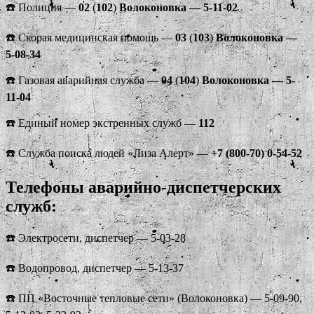
☎️ Полиция —
02
(
102
)
Волоконовка — 5-11-02
☎️ Скорая медицинская помощь —
03
(
103
)
Волоконовка —
5-08-34
☎️ Газовая аварийная служба —
04
(
104
)
Волоконовка — 5-
11-04
☎️ Единый номер экстренных служб —
112
☎️ Служба поиска людей «Лиза Алерт» —
+7 (800-70) 0-54-52
Телефоны аварийно-диспетчерских
служб:
☎️ Электросети, диспетчер — 5-03-28
☎️ Водопровод, диспетчер — 5-13-37
☎️ ПП «Восточные тепловые сети» (Волоконовка) — 5-09-90,