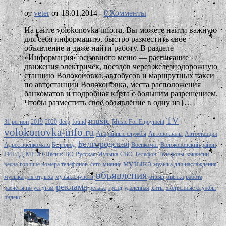
от
veter
от 18.01.2014 -
0 Комменты
На сайте volokonovka-info.ru, Вы можете найти важную
для себя информацию, быстро разместить свое
объявление и даже найти работу. В разделе
«Информация» основного меню — расписание
движения электричек, поездов через железнодорожную
станцию Волоконовка, автобусов и маршрутных такси
по автостанции Волоконовка, места расположения
банкоматов и подробная карта с большим разрешением.
Чтобы разместить своё объявление в одну из […]
music
TV
31 регион
2019
2020
deep
found
Music For Enjoyment
volokonovka-info.ru
Аварийные службы
Автовокзалы
Автостанции
Белгородская
Адрес военкомата
Белгород
Военкомат
Волоконовский район
ГИБДД
МРЭО
ПесниСВО
Русская Музыка
СВО
Телефон
Телефоны
вакансии
музыка
весна
горячие номера телефонов
лето
мнение
музыка для наслаждения
объявления
музыка для отдыха
музыка чувств
отзыв
оценка
работа
реклама
расчеты по услугам
релакс
тренд
удаленная
хиты
экстренные службы
яндекс