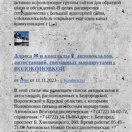
активно использующие группы сайтов для обратной
связи и обсуждений. В целях расширения
сотрудничества с большой аудиторией сайта,
volokonovka-info.ru открывает ещё один канал
коммуникации с […]
Адреса ✉ и контакты📱 автовокзалов,
автостанций, связанных маршрутами с
ВОЛОКОНОВКОЙ
от
veter
от 11.11.2023 -
0 Комменты
В этой статье мы размещаем список автовокзалов и
автостанций, расположенных в Белгородской,
Воронежской и Курской областях, с которыми
Волоконовка связана автобусным маршрутами.
Автовокзал Белгород:диспетчерская: +7 (4722) 34-02-72,
справочная: +7 (4722) 34-19-86Адрес: г. Белгород,
проспект Б. Хмельницкого, 160. Время работы: 05:45 –
21:00 Автовокзал Новый Оскол:диспетчерская: +7