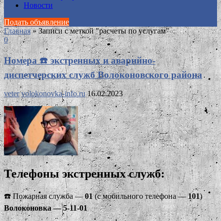
Новости
Подать объявление
Главная
»
Записи с меткой "расчеты по услугам"
0
Номера ☎️ экстренных и аварийно-
диспетчерских служб Волоконовского района
veter
volokonovka-info.ru
16.02.2023
Телефоны экстренных служб:
☎️ Пожарная служба —
01
(с мобильного телефона —
101
)
Волоконовка — 5-11-01