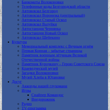
Банкоматы Волоконовки
Телефонные коды Белгородской области
Автовокзал Белгород
Автовокзал Воронежа (центральный)
Автовокзал Старый Оскол
Автовокзал Валуйки
Автостанция Чернянка
Автостанция Новый Оскол
Автовокзал Шебекино
Культура
Мемориальный комплекс с Вечным огнём
Первая Конная – забытые страницы
Памятник военным лётчикам Великой
Отечественной войны
Памятник Курочкину – Герою Советского Союза
Краеведческий музей
Загадки Волоконовки
Музей Хлеба в Ютановке
Досуг
Аккорды нашей глухомани
Игры
Снайпер Командос
Внедорожник
Радио
TV-программа