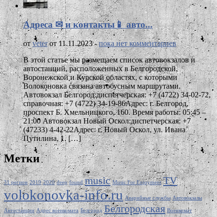
Адреса ✉ и контакты📱 авто...
от
veter
от 11.11.2023 -
пока нет комментариев
В этой статье мы размещаем список автовокзалов и
автостанций, расположенных в Белгородской,
Воронежской и Курской областях, с которыми
Волоконовка связана автобусным маршрутами.
Автовокзал Белгород:диспетчерская: +7 (4722) 34-02-72,
справочная: +7 (4722) 34-19-86Адрес: г. Белгород,
проспект Б. Хмельницкого, 160. Время работы: 05:45 –
21:00 Автовокзал Новый Оскол:диспетчерская: +7
(47233) 4-42-22Адрес: г. Новый Оскол, ул. Ивана
Путилина, 1. […]
Метки
music
TV
31 регион
2019
2020
deep
found
Music For Enjoyment
volokonovka-info.ru
Аварийные службы
Автовокзалы
Белгородская
Автостанции
Адрес военкомата
Белгород
Военкомат