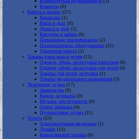
Коммерческая недвижимость
(3)
Комнаты
(0)
Работа и бизнес
(27)
Вакансии
(1)
Взять в долг
(0)
Деньги в долг
(1)
Кредиты и займы
(0)
Повышение квалификации
(2)
Промышленное оборудование
(21)
Удаленная работа
(2)
Товары взрослым и детям
(12)
Одежда, обувь, аксессуары взрослым
(8)
Одежда, обувь, аксессуары для детей
(0)
Товары для детей, игрушки
(1)
Товары медицинского назначения
(3)
Увлечения, отдых
(17)
Знакомства
(0)
Книги, журналы
(0)
Музыка, инструменты
(0)
Охота, рыбалка
(4)
Путешествия, отдых
(11)
Услуги
(53)
Альтернативная медицина
(1)
Дизайн
(12)
Канцелярские товары
(0)