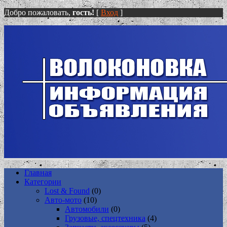
Добро пожаловать,
гость!
[
Вход
]
Главная
Категории
Lost & Found
(0)
Авто-мото
(10)
Автомобили
(0)
Грузовые, спецтехника
(4)