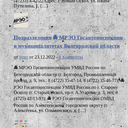
(47233) 4-42-22Адрес: г. Новый Оскол, ул. Ивана
Путилина, 1. […]
Подразделения 🚔 МРЭО Госавтоинспекции
в муниципалитетах Белгородской области
от
veter
от 23.12.2022 -
0 Комменты
🚔 МРЭО Госавтоинспекции УМВД России по
Белгородской области (г. Белгород, Промышленный
проезд, д. 9, тел.: 8 (4722) 35-47-14, 8 (4722) 35-46-77); 🚔
РЭО Госавтоинспекции УМВД России по г. Старому
Осколу (г. Старый Оскол, пр-т. А.Угарова, д. 3, тел: 8
(4725) 42-13-93); 🚔 РЭО Госавтоинспекции ОМВД
России по Алексеевскому городскому округу (г.
Алексеевка, ул. Ольминского, д. […]