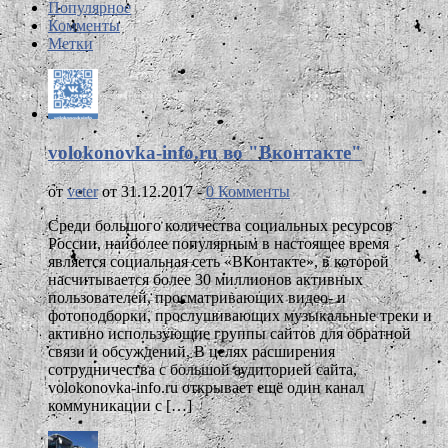
Популярное
Комменты
Метки
volokonovka-info.ru во "Вконтакте"
от
veter
от 31.12.2017 -
0 Комменты
Среди большого количества социальных ресурсов
России, наиболее популярным в настоящее время
является социальная сеть «ВКонтакте», в которой
насчитывается более 30 миллионов активных
пользователей, просматривающих видео- и
фотоподборки, прослушивающих музыкальные треки и
активно использующие группы сайтов для обратной
связи и обсуждений. В целях расширения
сотрудничества с большой аудиторией сайта,
volokonovka-info.ru открывает ещё один канал
коммуникации с […]