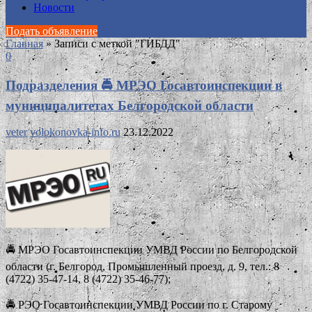
Новости
Подать объявление
Главная
»
Записи с меткой "ГИБДД"
0
Подразделения 🚔 МРЭО Госавтоинспекции в
муниципалитетах Белгородской области
veter
volokonovka-info.ru
23.12.2022
🚔 МРЭО Госавтоинспекции УМВД России по Белгородской
области (г. Белгород, Промышленный проезд, д. 9, тел.: 8
(4722) 35-47-14, 8 (4722) 35-46-77);
🚔 РЭО Госавтоинспекции УМВД России по г. Старому