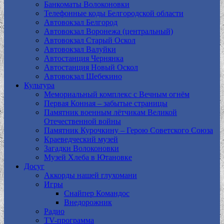
Банкоматы Волоконовки
Телефонные коды Белгородской области
Автовокзал Белгород
Автовокзал Воронежа (центральный)
Автовокзал Старый Оскол
Автовокзал Валуйки
Автостанция Чернянка
Автостанция Новый Оскол
Автовокзал Шебекино
Культура
Мемориальный комплекс с Вечным огнём
Первая Конная – забытые страницы
Памятник военным лётчикам Великой
Отечественной войны
Памятник Курочкину – Герою Советского Союза
Краеведческий музей
Загадки Волоконовки
Музей Хлеба в Ютановке
Досуг
Аккорды нашей глухомани
Игры
Снайпер Командос
Внедорожник
Радио
TV-программа