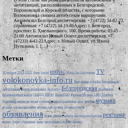
автостанций, расположенных в Белгородской,
Воронежской и Курской областях, с которыми
Волоконовка связана автобусным маршрутами.
Автовокзал Белгород:диспетчерская: +7 (4722) 34-02-72,
справочная: +7 (4722) 34-19-86Адрес: г. Белгород,
проспект Б. Хмельницкого, 160. Время работы: 05:45 –
21:00 Автовокзал Новый Оскол:диспетчерская: +7
(47233) 4-42-22Адрес: г. Новый Оскол, ул. Ивана
Путилина, 1. […]
Метки
music
TV
31 регион
2019
2020
deep
found
Music For Enjoyment
volokonovka-info.ru
Аварийные службы
Автовокзалы
Белгородская
Автостанции
Адрес военкомата
Белгород
Военкомат
Волоконовский район
ГИБДД
МРЭО
ПесниСВО
Русская Музыка
СВО
Телефон
музыка
Телефоны
вакансии
весна
горячие номера телефонов
лето
мнение
музыка для наслаждения
музыка для отдыха
музыка чувств
объявления
реклама
отзыв
оценка
работа
расчеты по услугам
релакс
тренд
удаленная
хиты
экстренные службы
яндекс