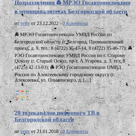
Подразделения 🚔 МРЭО Госавтоинспекции
в муниципалитетах Белгородской области
от
veter
от 23.12.2022 -
0 Комменты
🚔 МРЭО Госавтоинспекции УМВД России по
Белгородской области (г. Белгород, Промышленный
проезд, д. 9, тел.: 8 (4722) 35-47-14, 8 (4722) 35-46-77); 🚔
РЭО Госавтоинспекции УМВД России по г. Старому
Осколу (г. Старый Оскол, пр-т. А.Угарова, д. 3, тел: 8
(4725) 42-13-93); 🚔 РЭО Госавтоинспекции ОМВД
России по Алексеевскому городскому округу (г.
Алексеевка, ул. Ольминского, д. […]
20 телеканалов цифрового ТВ в
Белгородской области
от
veter
от 21.01.2018 -
0 Комменты