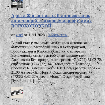
Адреса ✉ и контакты📱 автовокзалов,
автостанций, связанных маршрутами с
ВОЛОКОНОВКОЙ
от
veter
от 11.11.2023 -
0 Комменты
В этой статье мы размещаем список автовокзалов и
автостанций, расположенных в Белгородской,
Воронежской и Курской областях, с которыми
Волоконовка связана автобусным маршрутами.
Автовокзал Белгород:диспетчерская: +7 (4722) 34-02-72,
справочная: +7 (4722) 34-19-86Адрес: г. Белгород,
проспект Б. Хмельницкого, 160. Время работы: 05:45 –
21:00 Автовокзал Новый Оскол:диспетчерская: +7
(47233) 4-42-22Адрес: г. Новый Оскол, ул. Ивана
Путилина, 1. […]