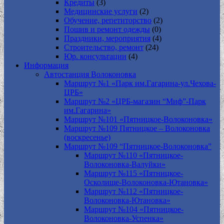
Кредиты
(3)
Медицинские услуги
(2)
Обучение, репетиторство
(2)
Пошив и ремонт одежды
(0)
Праздники, мероприятия
(4)
Строительство, ремонт
(24)
Юр. консультации
(4)
Информация
Автостанция Волоконовка
Маршрут №1 «Парк им.Гагарина-ул.Чехова-
ЦРБ»
Маршрут №2 «ЦРБ-магазин “Миф”-Парк
им.Гагарина»
Маршрут №101 «Пятницкое-Волоконовка»
Маршрут №109 Пятницкое – Волоконовка
(воскресенье)
Маршрут №109 “Пятницкое-Волоконовка”
Маршрут №110 «Пятницкое-
Волоконовка-Валуйки»
Маршрут №115 «Пятницкое-
Осколище-Волоконовка-Ютановка»
Маршрут №112 «Пятницкое-
Волоконовка-Ютановка»
Маршрут №104 «Пятницкое-
Волоконовка-Успенка»