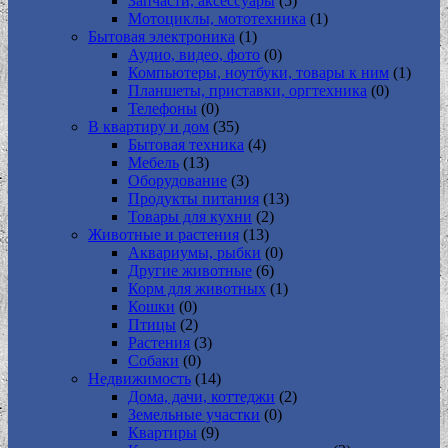
Запчасти, аксессуары
(5)
Мотоциклы, мототехника
(1)
Бытовая электроника
(1)
Аудио, видео, фото
(0)
Компьютеры, ноутбуки, товары к ним
(1)
Планшеты, приставки, оргтехника
(0)
Телефоны
(0)
В квартиру и дом
(35)
Бытовая техника
(4)
Мебель
(13)
Оборудование
(3)
Продукты питания
(13)
Товары для кухни
(2)
Животные и растения
(13)
Аквариумы, рыбки
(0)
Другие животные
(6)
Корм для животных
(1)
Кошки
(0)
Птицы
(2)
Растения
(3)
Собаки
(0)
Недвижимость
(14)
Дома, дачи, коттеджи
(2)
Земельные участки
(0)
Квартиры
(9)