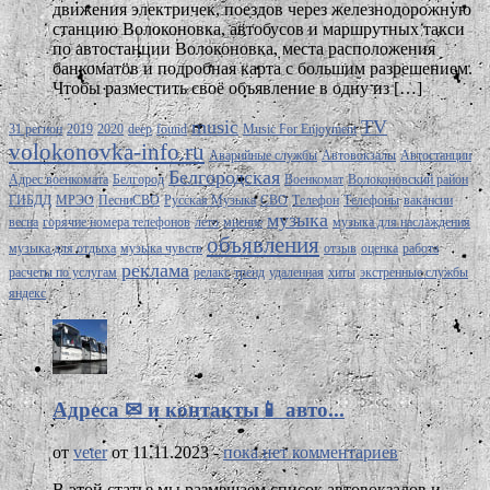
движения электричек, поездов через железнодорожную
станцию Волоконовка, автобусов и маршрутных такси
по автостанции Волоконовка, места расположения
банкоматов и подробная карта с большим разрешением.
Чтобы разместить своё объявление в одну из […]
music
TV
31 регион
2019
2020
deep
found
Music For Enjoyment
volokonovka-info.ru
Аварийные службы
Автовокзалы
Автостанции
Белгородская
Адрес военкомата
Белгород
Военкомат
Волоконовский район
ГИБДД
МРЭО
ПесниСВО
Русская Музыка
СВО
Телефон
Телефоны
вакансии
музыка
весна
горячие номера телефонов
лето
мнение
музыка для наслаждения
объявления
музыка для отдыха
музыка чувств
отзыв
оценка
работа
реклама
расчеты по услугам
релакс
тренд
удаленная
хиты
экстренные службы
яндекс
Адреса ✉ и контакты📱 авто...
от
veter
от 11.11.2023 -
пока нет комментариев
В этой статье мы размещаем список автовокзалов и