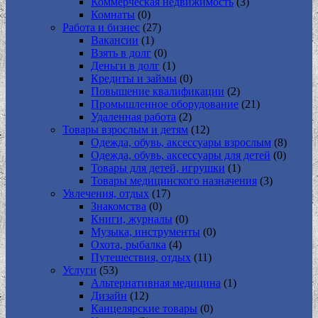
Коммерческая недвижимость
(3)
Комнаты
(0)
Работа и бизнес
(27)
Вакансии
(1)
Взять в долг
(0)
Деньги в долг
(1)
Кредиты и займы
(0)
Повышение квалификации
(2)
Промышленное оборудование
(21)
Удаленная работа
(2)
Товары взрослым и детям
(12)
Одежда, обувь, аксессуары взрослым
(8)
Одежда, обувь, аксессуары для детей
(0)
Товары для детей, игрушки
(1)
Товары медицинского назначения
(3)
Увлечения, отдых
(17)
Знакомства
(0)
Книги, журналы
(0)
Музыка, инструменты
(0)
Охота, рыбалка
(4)
Путешествия, отдых
(11)
Услуги
(53)
Альтернативная медицина
(1)
Дизайн
(12)
Канцелярские товары
(0)