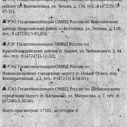
району (п. Волоконовка, ул. Чехова, д. 134, тел.: 8 (47235) 5-
07-31);
🚔 РЭО Госавтоинспекции ОМВД России по Корочанскому
району (Корочанский район, с. Бехтеевка, ул. Ленина, д. 128;
тел.: 8 (47231) 5-93-83);
🚔 РЭГ Госавтоинспекции ОМВД России по
Красногвардейскому району (г. Бирюч, ул. Чайковского, д. 41
«Б», тел.: 8 (47247)3-12-32);
🚔 РЭО Госавтоинспекции ОМВД России по
Новооскольскому городскому округу (г. Новый Оскол, пер.
Кооперативный, д.2, тел.: 8 (47233) 4-54-01);
🚔 РЭО Госавтоинспекции ОМВД России по Шебекинскому
городскому округу (г. Шебекино, ул. Матросова, д. 7, тел.: 8
(47248) 2-20-46).
Всего просмотров: 17102, за сегодня: 0