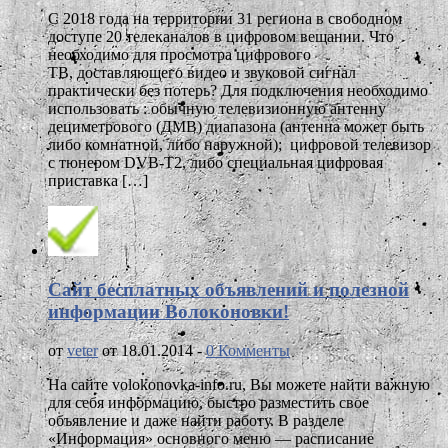
С 2018 года на территории 31 региона в свободном
доступе 20 телеканалов в цифровом вещании. Что
необходимо для просмотра цифрового
ТВ, доставляющего видео и звуковой сигнал
практически без потерь? Для подключения необходимо
использовать : обычную телевизионную антенну
дециметрового (ДМВ) диапазона (антенна может быть
либо комнатной, либо наружной); цифровой телевизор
с тюнером DVB-T2, либо специальная цифровая
приставка […]
Сайт бесплатных объявлений и полезной
информации Волоконовки!
от
veter
от 18.01.2014 -
0 Комменты
На сайте volokonovka-info.ru, Вы можете найти важную
для себя информацию, быстро разместить свое
объявление и даже найти работу. В разделе
«Информация» основного меню — расписание