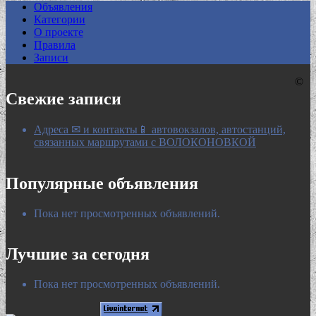
Объявления
Категории
О проекте
Правила
Записи
©
Свежие записи
Адреса ✉ и контакты📱 автовокзалов, автостанций,
связанных маршрутами с ВОЛОКОНОВКОЙ
Популярные объявления
Пока нет просмотренных объявлений.
Лучшие за сегодня
Пока нет просмотренных объявлений.