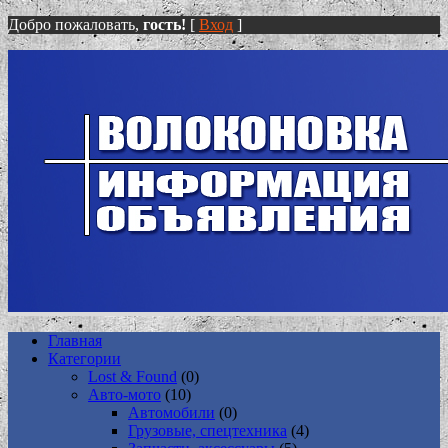
Добро пожаловать,
гость!
[
Вход
]
Главная
Категории
Lost & Found
(0)
Авто-мото
(10)
Автомобили
(0)
Грузовые, спецтехника
(4)