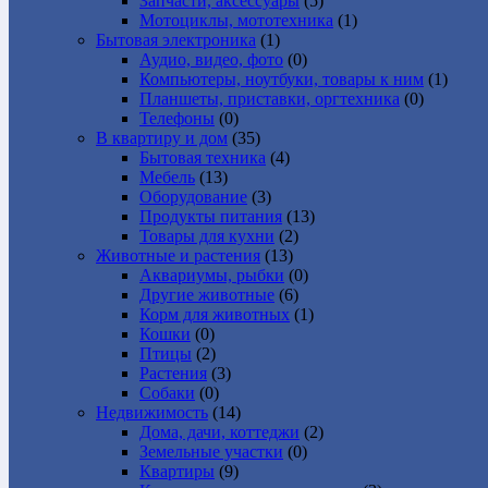
Запчасти, аксессуары
(5)
Мотоциклы, мототехника
(1)
Бытовая электроника
(1)
Аудио, видео, фото
(0)
Компьютеры, ноутбуки, товары к ним
(1)
Планшеты, приставки, оргтехника
(0)
Телефоны
(0)
В квартиру и дом
(35)
Бытовая техника
(4)
Мебель
(13)
Оборудование
(3)
Продукты питания
(13)
Товары для кухни
(2)
Животные и растения
(13)
Аквариумы, рыбки
(0)
Другие животные
(6)
Корм для животных
(1)
Кошки
(0)
Птицы
(2)
Растения
(3)
Собаки
(0)
Недвижимость
(14)
Дома, дачи, коттеджи
(2)
Земельные участки
(0)
Квартиры
(9)