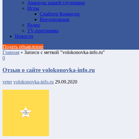
Аккорды нашей глухомани
Игры
Снайпер Командос
Внедорожник
Радио
TV-программа
Новости
Подать объявление
Главная
»
Записи с меткой "volokonovka-info.ru"
0
Отзыв о сайте volokonovka-info.ru
veter
volokonovka-info.ru
29.09.2020