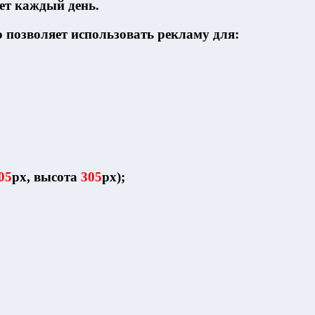
тет каждый день.
 позволяет использовать рекламу для:
05
рх, высота
305
рх);