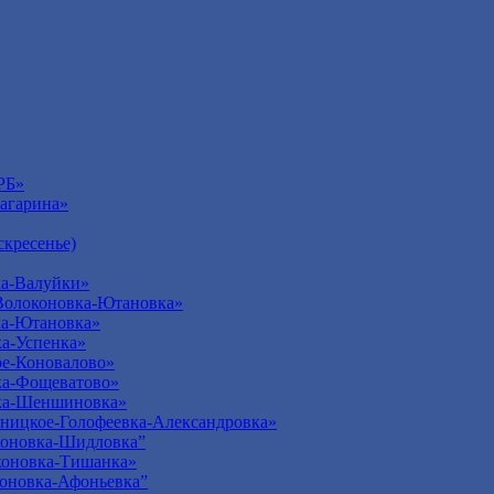
РБ»
агарина»
кресенье)
а-Валуйки»
Волоконовка-Ютановка»
ка-Ютановка»
а-Успенка»
е-Коновалово»
ка-Фощеватово»
ка-Шеншиновка»
ницкое-Голофеевка-Александровка»
оновка-Шидловка”
оновка-Тишанка»
оновка-Афоньевка”