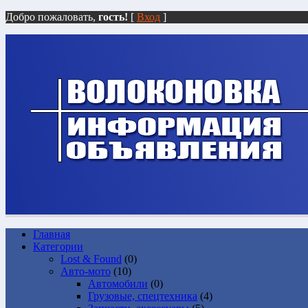
Добро пожаловать,
гость!
[
Вход
]
Главная
Категории
Lost & Found
(0)
Авто-мото
(10)
Автомобили
(0)
Грузовые, спецтехника
(4)