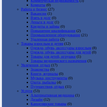
Коммерческая недвижимость
(3)
Комнаты
(0)
Работа и бизнес
(27)
Вакансии
(1)
Взять в долг
(0)
Деньги в долг
(1)
Кредиты и займы
(0)
Повышение квалификации
(2)
Промышленное оборудование
(21)
Удаленная работа
(2)
Товары взрослым и детям
(12)
Одежда, обувь, аксессуары взрослым
(8)
Одежда, обувь, аксессуары для детей
(0)
Товары для детей, игрушки
(1)
Товары медицинского назначения
(3)
Увлечения, отдых
(17)
Знакомства
(0)
Книги, журналы
(0)
Музыка, инструменты
(0)
Охота, рыбалка
(4)
Путешествия, отдых
(11)
Услуги
(53)
Альтернативная медицина
(1)
Дизайн
(12)
Канцелярские товары
(0)