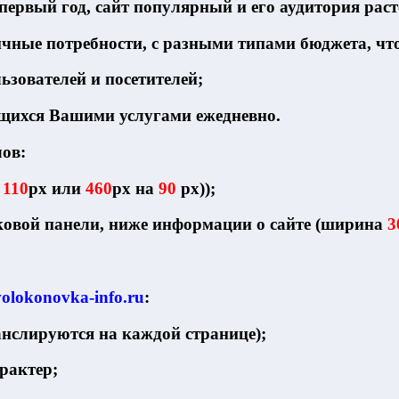
 первый год, сайт популярный и его аудитория рас
ичные потребности, с разными типами бюджета, что
зователей и посетителей;
ющихся Вашими услугами ежедневно.
ов:
а
110
px или
460
рх на
90
рх));
ковой панели, ниже информации о сайте (ширина
3
volokonovka-info.ru
:
анслируются на каждой странице);
рактер;