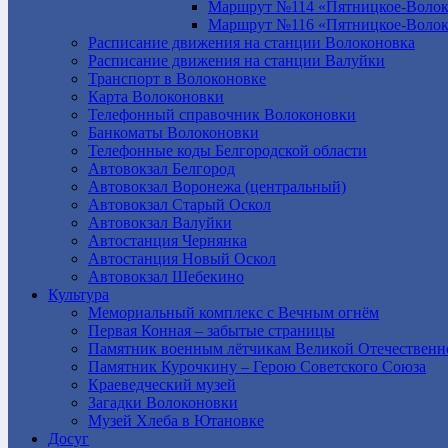
Маршрут №114 «Пятницкое-Волок
Маршрут №116 «Пятницкое-Волок
Расписание движения на станции Волоконовка
Расписание движения на станции Валуйки
Транспорт в Волоконовке
Карта Волоконовки
Телефонный справочник Волоконовки
Банкоматы Волоконовки
Телефонные коды Белгородской области
Автовокзал Белгород
Автовокзал Воронежа (центральный)
Автовокзал Старый Оскол
Автовокзал Валуйки
Автостанция Чернянка
Автостанция Новый Оскол
Автовокзал Шебекино
Культура
Мемориальный комплекс с Вечным огнём
Первая Конная – забытые страницы
Памятник военным лётчикам Великой Отечественн
Памятник Курочкину – Герою Советского Союза
Краеведческий музей
Загадки Волоконовки
Музей Хлеба в Ютановке
Досуг