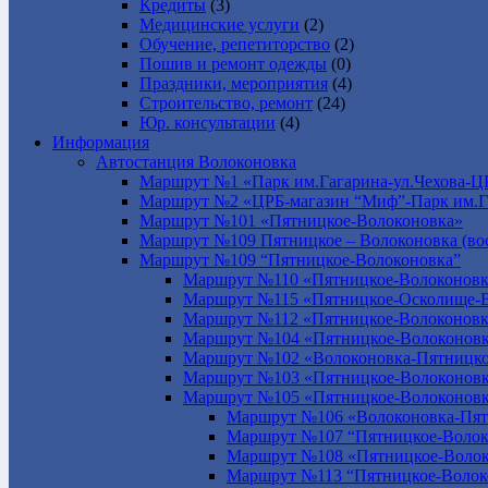
Кредиты
(3)
Медицинские услуги
(2)
Обучение, репетиторство
(2)
Пошив и ремонт одежды
(0)
Праздники, мероприятия
(4)
Строительство, ремонт
(24)
Юр. консультации
(4)
Информация
Автостанция Волоконовка
Маршрут №1 «Парк им.Гагарина-ул.Чехова-Ц
Маршрут №2 «ЦРБ-магазин “Миф”-Парк им.Г
Маршрут №101 «Пятницкое-Волоконовка»
Маршрут №109 Пятницкое – Волоконовка (вос
Маршрут №109 “Пятницкое-Волоконовка”
Маршрут №110 «Пятницкое-Волоконовк
Маршрут №115 «Пятницкое-Осколище-
Маршрут №112 «Пятницкое-Волоконов
Маршрут №104 «Пятницкое-Волоконовк
Маршрут №102 «Волоконовка-Пятницко
Маршрут №103 «Пятницкое-Волоконов
Маршрут №105 «Пятницкое-Волоконов
Маршрут №106 «Волоконовка-Пят
Маршрут №107 “Пятницкое-Волок
Маршрут №108 «Пятницкое-Волок
Маршрут №113 “Пятницкое-Волок