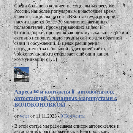
Среди большого количества социальных ресурсов
России, наиболее популярным в настоящее время
является социальная сеть «ВКонтакте», в которой
насчитывается более 30 миллионов активных
пользователей, просматривающих видео- и
фотоподборки, прослушивающих музыкальные треки и
активно использующие группы сайтов для обратной
связи и обсуждений. В целях расширения
сотрудничества с большой аудиторией сайта,
volokonovka-info.ru открывает ещё один канал
коммуникации с […]
Адреса ✉ и контакты📱 автовокзалов,
автостанций, связанных маршрутами с
ВОЛОКОНОВКОЙ
от
veter
от 11.11.2023 -
0 Комменты
В этой статье мы размещаем список автовокзалов и
автостанций, расположенных в Белгородской,