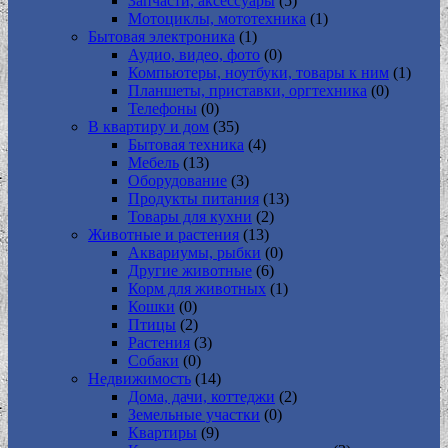
Запчасти, аксессуары
(5)
Мотоциклы, мототехника
(1)
Бытовая электроника
(1)
Аудио, видео, фото
(0)
Компьютеры, ноутбуки, товары к ним
(1)
Планшеты, приставки, оргтехника
(0)
Телефоны
(0)
В квартиру и дом
(35)
Бытовая техника
(4)
Мебель
(13)
Оборудование
(3)
Продукты питания
(13)
Товары для кухни
(2)
Животные и растения
(13)
Аквариумы, рыбки
(0)
Другие животные
(6)
Корм для животных
(1)
Кошки
(0)
Птицы
(2)
Растения
(3)
Собаки
(0)
Недвижимость
(14)
Дома, дачи, коттеджи
(2)
Земельные участки
(0)
Квартиры
(9)