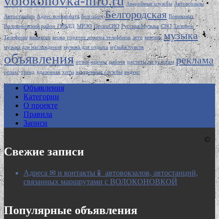
volokonovka-info.ru
Аварийные службы
Автовокзалы
Белгородская
Автостанции
Адрес военкомата
Белгород
Военкомат
Волоконовский район
ГИБДД
МРЭО
ПесниСВО
Русская Музыка
СВО
Телефон
музыка
Телефоны
вакансии
весна
горячие номера телефонов
лето
мнение
музыка для наслаждения
музыка для отдыха
музыка чувств
объявления
реклама
отзыв
оценка
работа
расчеты по услугам
релакс
тренд
удаленная
хиты
экстренные службы
яндекс
Объявления
Категории
О проекте
Правила
Записи
©
Свежие записи
Адреса ✉ и контакты📱 автовокзалов, автостанций,
связанных маршрутами с ВОЛОКОНОВКОЙ
Популярные объявления