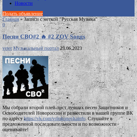
Новости
Подать объявление
Главная
»
Записи с меткой "Русская Музыка"
0
Песни СВО#2 🔥 #2 ZOV Songs
veter
Музыкальный портал
23.06.2023
Мы собрали второй плей-лист лучших песен Защитников и
Освободителей Новороссии и разместили в нашей группе ВК
по адресу
https://vk.com/volokonovkainfo
. Слушайте в
предложенной последовательности и по возможности
оценивайте!