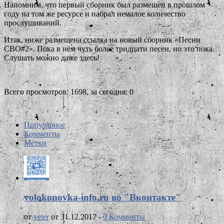
Напомним, что первый сборник был размещен в прошлом
году на том же ресурсе и набрал немалое количество
прослушиваний.
Итак, ниже размещена ссылка на новый сборник «Песни
СВО#2». Пока в нём чуть более тридцати песен, но это пока.
Слушать можно даже здесь!
Всего просмотров: 1698, за сегодня: 0
Популярное
Комменты
Метки
volokonovka-info.ru во "Вконтакте"
от
veter
от 31.12.2017 -
0 Комменты