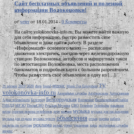
Сайт бесплатных объявлений и полезной
информации Волоконовки!
от
veter
от 18.01.2014 -
0 Комменты
На сайте volokonovka-info.ru, Вы можете найти важную
для себя информацию, быстро разместить свое
объявление и даже найти работу. В разделе
«Информация» основного меню — расписание
движения электричек, поездов через железнодорожную
станцию Волоконовка, автобусов и маршрутных такси
по автостанции Волоконовка, места расположения
банкоматов и подробная карта с большим разрешением.
Чтобы разместить своё объявление в одну из […]
music
TV
31 регион
2019
2020
deep
found
Music For Enjoyment
volokonovka-info.ru
Аварийные службы
Автовокзалы
Автостанции
Белгородская
Адрес военкомата
Белгород
Военкомат
Волоконовский район
ГИБДД
МРЭО
ПесниСВО
Русская Музыка
СВО
Телефон
Телефоны
вакансии
музыка
весна
горячие номера телефонов
лето
мнение
музыка для наслаждения
объявления
музыка для отдыха
музыка чувств
отзыв
оценка
работа
реклама
расчеты по услугам
релакс
тренд
удаленная
хиты
экстренные службы
яндекс