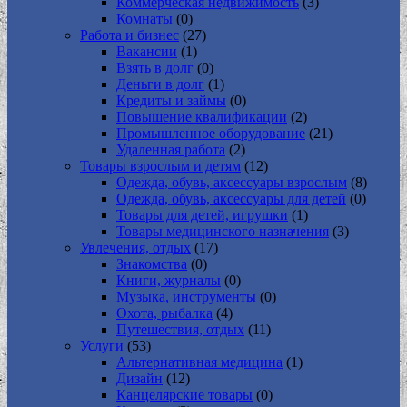
Коммерческая недвижимость
(3)
Комнаты
(0)
Работа и бизнес
(27)
Вакансии
(1)
Взять в долг
(0)
Деньги в долг
(1)
Кредиты и займы
(0)
Повышение квалификации
(2)
Промышленное оборудование
(21)
Удаленная работа
(2)
Товары взрослым и детям
(12)
Одежда, обувь, аксессуары взрослым
(8)
Одежда, обувь, аксессуары для детей
(0)
Товары для детей, игрушки
(1)
Товары медицинского назначения
(3)
Увлечения, отдых
(17)
Знакомства
(0)
Книги, журналы
(0)
Музыка, инструменты
(0)
Охота, рыбалка
(4)
Путешествия, отдых
(11)
Услуги
(53)
Альтернативная медицина
(1)
Дизайн
(12)
Канцелярские товары
(0)