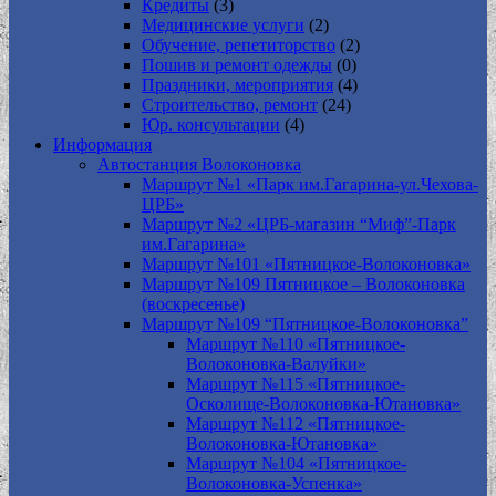
Кредиты
(3)
Медицинские услуги
(2)
Обучение, репетиторство
(2)
Пошив и ремонт одежды
(0)
Праздники, мероприятия
(4)
Строительство, ремонт
(24)
Юр. консультации
(4)
Информация
Автостанция Волоконовка
Маршрут №1 «Парк им.Гагарина-ул.Чехова-
ЦРБ»
Маршрут №2 «ЦРБ-магазин “Миф”-Парк
им.Гагарина»
Маршрут №101 «Пятницкое-Волоконовка»
Маршрут №109 Пятницкое – Волоконовка
(воскресенье)
Маршрут №109 “Пятницкое-Волоконовка”
Маршрут №110 «Пятницкое-
Волоконовка-Валуйки»
Маршрут №115 «Пятницкое-
Осколище-Волоконовка-Ютановка»
Маршрут №112 «Пятницкое-
Волоконовка-Ютановка»
Маршрут №104 «Пятницкое-
Волоконовка-Успенка»