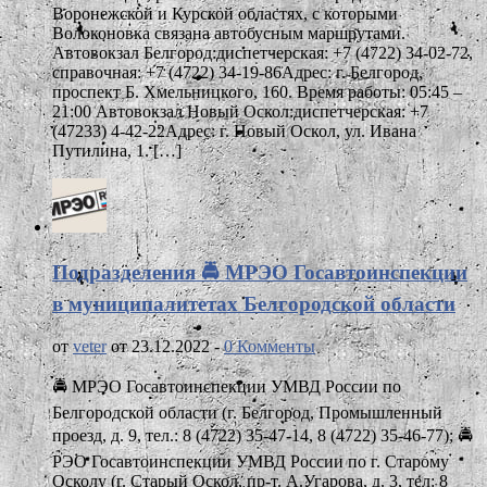
Воронежской и Курской областях, с которыми
Волоконовка связана автобусным маршрутами.
Автовокзал Белгород:диспетчерская: +7 (4722) 34-02-72,
справочная: +7 (4722) 34-19-86Адрес: г. Белгород,
проспект Б. Хмельницкого, 160. Время работы: 05:45 –
21:00 Автовокзал Новый Оскол:диспетчерская: +7
(47233) 4-42-22Адрес: г. Новый Оскол, ул. Ивана
Путилина, 1. […]
Подразделения 🚔 МРЭО Госавтоинспекции
в муниципалитетах Белгородской области
от
veter
от 23.12.2022 -
0 Комменты
🚔 МРЭО Госавтоинспекции УМВД России по
Белгородской области (г. Белгород, Промышленный
проезд, д. 9, тел.: 8 (4722) 35-47-14, 8 (4722) 35-46-77); 🚔
РЭО Госавтоинспекции УМВД России по г. Старому
Осколу (г. Старый Оскол, пр-т. А.Угарова, д. 3, тел: 8