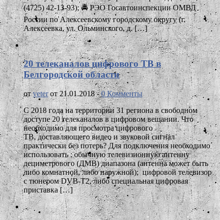
(4725) 42-13-93); 🚔 РЭО Госавтоинспекции ОМВД
России по Алексеевскому городскому округу (г.
Алексеевка, ул. Ольминского, д. […]
20 телеканалов цифрового ТВ в
Белгородской области
от
veter
от 21.01.2018 -
0 Комменты
С 2018 года на территории 31 региона в свободном
доступе 20 телеканалов в цифровом вещании. Что
необходимо для просмотра цифрового
ТВ, доставляющего видео и звуковой сигнал
практически без потерь? Для подключения необходимо
использовать : обычную телевизионную антенну
дециметрового (ДМВ) диапазона (антенна может быть
либо комнатной, либо наружной); цифровой телевизор
с тюнером DVB-T2, либо специальная цифровая
приставка […]