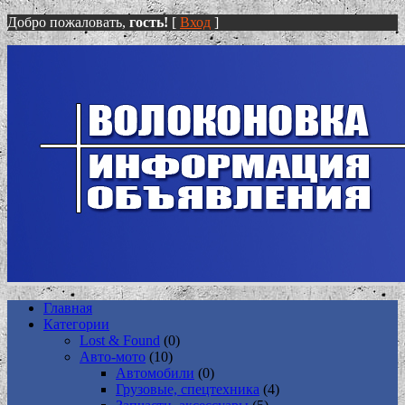
Добро пожаловать,
гость!
[
Вход
]
Главная
Категории
Lost & Found
(0)
Авто-мото
(10)
Автомобили
(0)
Грузовые, спецтехника
(4)