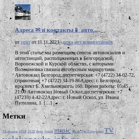
Адреса ✉ и контакты📱 авто...
от
veter
от 11.11.2023 -
пока нет комментариев
В этой статье мы размещаем список автовокзалов и
автостанций, расположенных в Белгородской,
Воронежской и Курской областях, с которыми
Волоконовка связана автобусным маршрутами.
Автовокзал Белгород:диспетчерская: +7 (4722) 34-02-72,
справочная: +7 (4722) 34-19-86Адрес: г. Белгород,
проспект Б. Хмельницкого, 160. Время работы: 05:45 –
21:00 Автовокзал Новый Оскол:диспетчерская: +7
(47233) 4-42-22Адрес: г. Новый Оскол, ул. Ивана
Путилина, 1. […]
Метки
music
TV
31 регион
2019
2020
deep
found
Music For Enjoyment