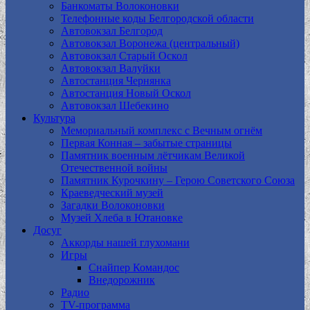
Банкоматы Волоконовки
Телефонные коды Белгородской области
Автовокзал Белгород
Автовокзал Воронежа (центральный)
Автовокзал Старый Оскол
Автовокзал Валуйки
Автостанция Чернянка
Автостанция Новый Оскол
Автовокзал Шебекино
Культура
Мемориальный комплекс с Вечным огнём
Первая Конная – забытые страницы
Памятник военным лётчикам Великой
Отечественной войны
Памятник Курочкину – Герою Советского Союза
Краеведческий музей
Загадки Волоконовки
Музей Хлеба в Ютановке
Досуг
Аккорды нашей глухомани
Игры
Снайпер Командос
Внедорожник
Радио
TV-программа