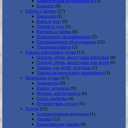
Коммерческая недвижимость
(3)
Комнаты
(0)
Работа и бизнес
(27)
Вакансии
(1)
Взять в долг
(0)
Деньги в долг
(1)
Кредиты и займы
(0)
Повышение квалификации
(2)
Промышленное оборудование
(21)
Удаленная работа
(2)
Товары взрослым и детям
(12)
Одежда, обувь, аксессуары взрослым
(8)
Одежда, обувь, аксессуары для детей
(0)
Товары для детей, игрушки
(1)
Товары медицинского назначения
(3)
Увлечения, отдых
(17)
Знакомства
(0)
Книги, журналы
(0)
Музыка, инструменты
(0)
Охота, рыбалка
(4)
Путешествия, отдых
(11)
Услуги
(53)
Альтернативная медицина
(1)
Дизайн
(12)
Канцелярские товары
(0)