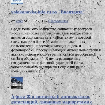
volokonovka-info.ru во "Вконтакте"
от
veter
от 31.12.2017 -
0 Комменты
Среди большого количества социальных ресурсов
России, наиболее популярным в настоящее время
является социальная сеть «ВКонтакте», в которой
насчитывается более 30 миллионов активных
пользователей, просматривающих видео- и
фотоподборки, прослушивающих музыкальные треки и
активно использующие группы сайтов для обратной
связи и обсуждений. В целях расширения
сотрудничества с большой аудиторией сайта,
volokonovka-info.ru открывает ещё один канал
коммуникации с […]
Адреса ✉ и контакты📱 автовокзалов,
автостанций, связанных маршрутами с