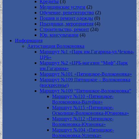
Кредиты
(3)
Медицинские услуги
(2)
Обучение, репетиторство
(2)
Пошив и ремонт одежды
(0)
Праздники, мероприятия
(4)
Строительство, ремонт
(24)
Юр. консультации
(4)
Информация
Автостанция Волоконовка
Маршрут №1 «Парк им.Гагарина-ул.Чехова-
ЦРБ»
Маршрут №2 «ЦРБ-магазин “Миф”-Парк
им.Гагарина»
Маршрут №101 «Пятницкое-Волоконовка»
Маршрут №109 Пятницкое – Волоконовка
(воскресенье)
Маршрут №109 “Пятницкое-Волоконовка”
Маршрут №110 «Пятницкое-
Волоконовка-Валуйки»
Маршрут №115 «Пятницкое-
Осколище-Волоконовка-Ютановка»
Маршрут №112 «Пятницкое-
Волоконовка-Ютановка»
Маршрут №104 «Пятницкое-
Волоконовка-Успенка»