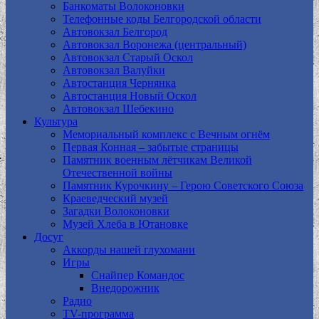
Банкоматы Волоконовки
Телефонные коды Белгородской области
Автовокзал Белгород
Автовокзал Воронежа (центральный)
Автовокзал Старый Оскол
Автовокзал Валуйки
Автостанция Чернянка
Автостанция Новый Оскол
Автовокзал Шебекино
Культура
Мемориальный комплекс с Вечным огнём
Первая Конная – забытые страницы
Памятник военным лётчикам Великой
Отечественной войны
Памятник Курочкину – Герою Советского Союза
Краеведческий музей
Загадки Волоконовки
Музей Хлеба в Ютановке
Досуг
Аккорды нашей глухомани
Игры
Снайпер Командос
Внедорожник
Радио
TV-программа