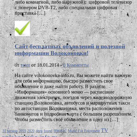
либо комнатной, либо наружной); цифровой телевизор
с тюнером DVB-T2, либо специальная цифровая
приставка […]
Сайт бесплатных объявлений и полезной
информации Волоконовки!
от
veter
от 18.01.2014 -
0 Комменты
На сайте volokonovka-info.ru, Вы можете найти важную
для себя информацию, быстро разместить свое
объявление и даже найти работу. В разделе
«Информация» основного меню — расписание
движения электричек, поездов через железнодорожную
станцию Волоконовка, автобусов и маршрутных такси
по автостанции Волоконовка, места расположения
банкоматов и подробная карта с большим разрешением.
Чтобы разместить своё объявление в одну из […]
music
TV
31 регион
2019
2020
deep
found
Music For Enjoyment