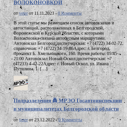
ВОЛОКОНОВКОЙ
от
veter
от 11.11.2023 -
0 Комменты
В этой статье мы размещаем список автовокзалов и
автостанций, расположенных в Белгородской,
Воронежской и Курской областях, с которыми
Волоконовка связана автобусным маршрутами.
Автовокзал Белгород:диспетчерская: +7 (4722) 34-02-72,
справочная: +7 (4722) 34-19-86Адрес: г. Белгород,
проспект Б. Хмельницкого, 160. Время работы: 05:45 –
21:00 Автовокзал Новый Оскол:диспетчерская: +7
(47233) 4-42-22Адрес: г. Новый Оскол, ул. Ивана
Путилина, 1. […]
Подразделения 🚔 МРЭО Госавтоинспекции
в муниципалитетах Белгородской области
от
veter
от 23.12.2022 -
0 Комменты