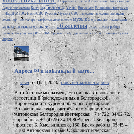
volokonovka-info.ru
Аварийные службы
Автовокзалы
Автостанции
Белгородская
Адрес военкомата
Белгород
Военкомат
Волоконовский район
ГИБДД
МРЭО
ПесниСВО
Русская Музыка
СВО
Телефон
Телефоны
вакансии
музыка
весна
горячие номера телефонов
лето
мнение
музыка для наслаждения
объявления
музыка для отдыха
музыка чувств
отзыв
оценка
работа
реклама
расчеты по услугам
релакс
тренд
удаленная
хиты
экстренные службы
яндекс
Адреса ✉ и контакты📱 авто...
от
veter
от 11.11.2023 -
пока нет комментариев
В этой статье мы размещаем список автовокзалов и
автостанций, расположенных в Белгородской,
Воронежской и Курской областях, с которыми
Волоконовка связана автобусным маршрутами.
Автовокзал Белгород:диспетчерская: +7 (4722) 34-02-72,
справочная: +7 (4722) 34-19-86Адрес: г. Белгород,
проспект Б. Хмельницкого, 160. Время работы: 05:45 –
21:00 Автовокзал Новый Оскол:диспетчерская: +7