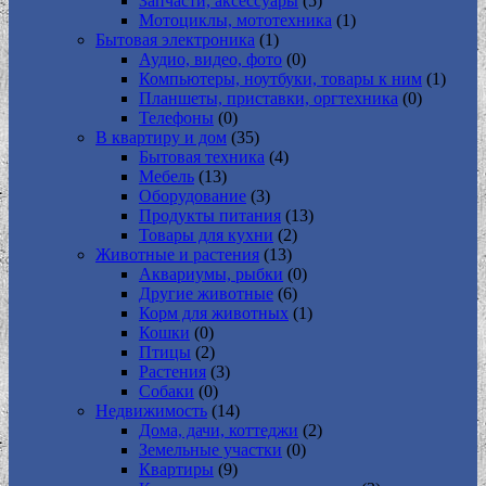
Запчасти, аксессуары
(5)
Мотоциклы, мототехника
(1)
Бытовая электроника
(1)
Аудио, видео, фото
(0)
Компьютеры, ноутбуки, товары к ним
(1)
Планшеты, приставки, оргтехника
(0)
Телефоны
(0)
В квартиру и дом
(35)
Бытовая техника
(4)
Мебель
(13)
Оборудование
(3)
Продукты питания
(13)
Товары для кухни
(2)
Животные и растения
(13)
Аквариумы, рыбки
(0)
Другие животные
(6)
Корм для животных
(1)
Кошки
(0)
Птицы
(2)
Растения
(3)
Собаки
(0)
Недвижимость
(14)
Дома, дачи, коттеджи
(2)
Земельные участки
(0)
Квартиры
(9)