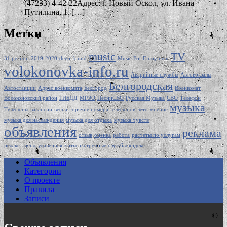
(47233) 4-42-22Адрес: г. Новый Оскол, ул. Ивана
Путилина, 1. […]
Метки
music
TV
31 регион
2019
2020
deep
found
Music For Enjoyment
volokonovka-info.ru
Аварийные службы
Автовокзалы
Белгородская
Автостанции
Адрес военкомата
Белгород
Военкомат
Волоконовский район
ГИБДД
МРЭО
ПесниСВО
Русская Музыка
СВО
Телефон
музыка
Телефоны
вакансии
весна
горячие номера телефонов
лето
мнение
музыка для наслаждения
музыка для отдыха
музыка чувств
объявления
реклама
отзыв
оценка
работа
расчеты по услугам
релакс
тренд
удаленная
хиты
экстренные службы
яндекс
Объявления
Категории
О проекте
Правила
Записи
©