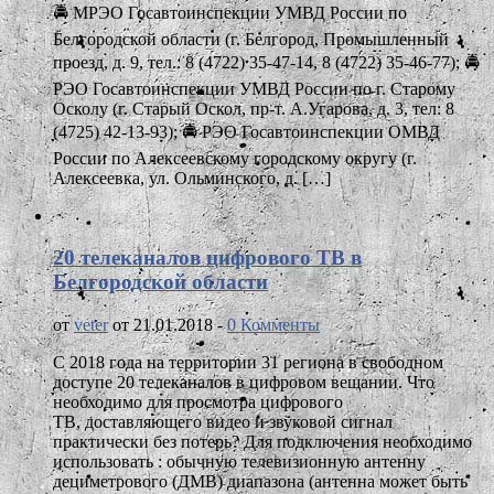
🚔 МРЭО Госавтоинспекции УМВД России по
Белгородской области (г. Белгород, Промышленный
проезд, д. 9, тел.: 8 (4722) 35-47-14, 8 (4722) 35-46-77); 🚔
РЭО Госавтоинспекции УМВД России по г. Старому
Осколу (г. Старый Оскол, пр-т. А.Угарова, д. 3, тел: 8
(4725) 42-13-93); 🚔 РЭО Госавтоинспекции ОМВД
России по Алексеевскому городскому округу (г.
Алексеевка, ул. Ольминского, д. […]
20 телеканалов цифрового ТВ в
Белгородской области
от
veter
от 21.01.2018 -
0 Комменты
С 2018 года на территории 31 региона в свободном
доступе 20 телеканалов в цифровом вещании. Что
необходимо для просмотра цифрового
ТВ, доставляющего видео и звуковой сигнал
практически без потерь? Для подключения необходимо
использовать : обычную телевизионную антенну
дециметрового (ДМВ) диапазона (антенна может быть