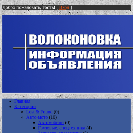
Добро пожаловать,
гость!
[
Вход
]
Главная
Категории
Lost & Found
(0)
Авто-мото
(10)
Автомобили
(0)
Грузовые, спецтехника
(4)