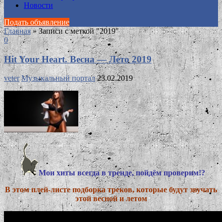
Новости
Подать объявление
Главная
»
Записи с меткой "2019"
0
Hit Your Heart. Весна — Лето 2019
veter
Музыкальный портал
23.02.2019
Мои хиты всегда в тренде, пойдём проверим!?
В этом плей-листе подборка треков, которые будут звучать
этой весной и летом