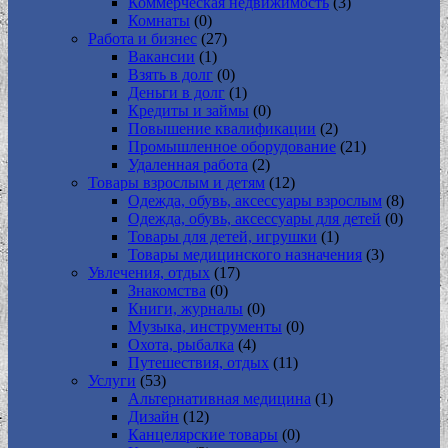
Коммерческая недвижимость
(3)
Комнаты
(0)
Работа и бизнес
(27)
Вакансии
(1)
Взять в долг
(0)
Деньги в долг
(1)
Кредиты и займы
(0)
Повышение квалификации
(2)
Промышленное оборудование
(21)
Удаленная работа
(2)
Товары взрослым и детям
(12)
Одежда, обувь, аксессуары взрослым
(8)
Одежда, обувь, аксессуары для детей
(0)
Товары для детей, игрушки
(1)
Товары медицинского назначения
(3)
Увлечения, отдых
(17)
Знакомства
(0)
Книги, журналы
(0)
Музыка, инструменты
(0)
Охота, рыбалка
(4)
Путешествия, отдых
(11)
Услуги
(53)
Альтернативная медицина
(1)
Дизайн
(12)
Канцелярские товары
(0)