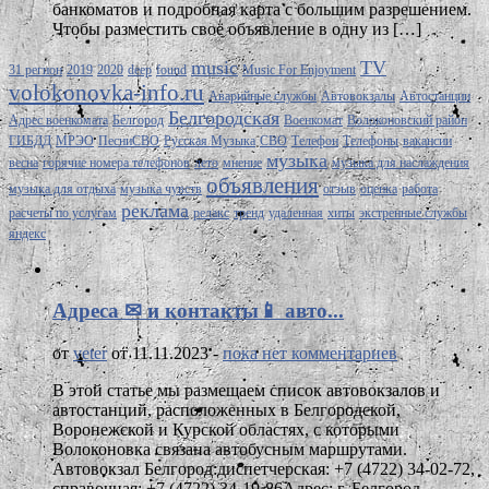
банкоматов и подробная карта с большим разрешением.
Чтобы разместить своё объявление в одну из […]
music
TV
31 регион
2019
2020
deep
found
Music For Enjoyment
volokonovka-info.ru
Аварийные службы
Автовокзалы
Автостанции
Белгородская
Адрес военкомата
Белгород
Военкомат
Волоконовский район
ГИБДД
МРЭО
ПесниСВО
Русская Музыка
СВО
Телефон
Телефоны
вакансии
музыка
весна
горячие номера телефонов
лето
мнение
музыка для наслаждения
объявления
музыка для отдыха
музыка чувств
отзыв
оценка
работа
реклама
расчеты по услугам
релакс
тренд
удаленная
хиты
экстренные службы
яндекс
Адреса ✉ и контакты📱 авто...
от
veter
от 11.11.2023 -
пока нет комментариев
В этой статье мы размещаем список автовокзалов и
автостанций, расположенных в Белгородской,
Воронежской и Курской областях, с которыми
Волоконовка связана автобусным маршрутами.
Автовокзал Белгород:диспетчерская: +7 (4722) 34-02-72,
справочная: +7 (4722) 34-19-86Адрес: г. Белгород,