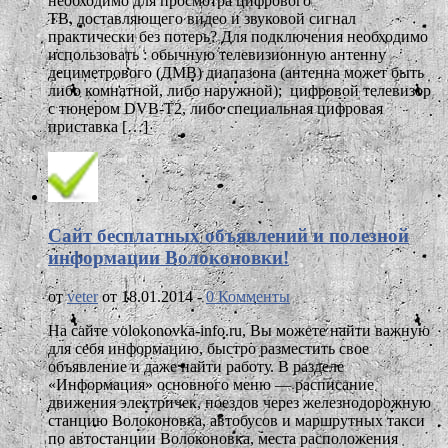
необходимо для просмотра цифрового
ТВ, доставляющего видео и звуковой сигнал
практически без потерь? Для подключения необходимо
использовать : обычную телевизионную антенну
дециметрового (ДМВ) диапазона (антенна может быть
либо комнатной, либо наружной); цифровой телевизор
с тюнером DVB-T2, либо специальная цифровая
приставка […]
Сайт бесплатных объявлений и полезной
информации Волоконовки!
от
veter
от 18.01.2014 -
0 Комменты
На сайте volokonovka-info.ru, Вы можете найти важную
для себя информацию, быстро разместить свое
объявление и даже найти работу. В разделе
«Информация» основного меню — расписание
движения электричек, поездов через железнодорожную
станцию Волоконовка, автобусов и маршрутных такси
по автостанции Волоконовка, места расположения