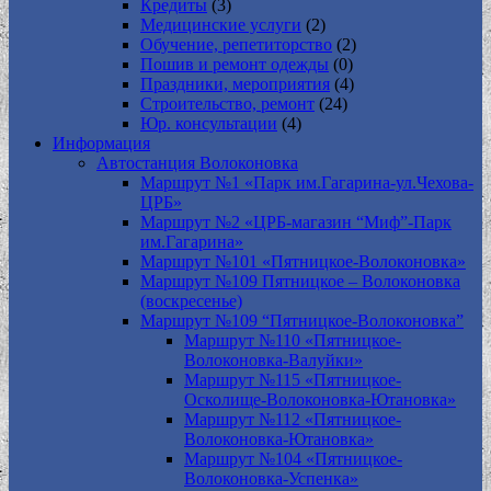
Кредиты
(3)
Медицинские услуги
(2)
Обучение, репетиторство
(2)
Пошив и ремонт одежды
(0)
Праздники, мероприятия
(4)
Строительство, ремонт
(24)
Юр. консультации
(4)
Информация
Автостанция Волоконовка
Маршрут №1 «Парк им.Гагарина-ул.Чехова-
ЦРБ»
Маршрут №2 «ЦРБ-магазин “Миф”-Парк
им.Гагарина»
Маршрут №101 «Пятницкое-Волоконовка»
Маршрут №109 Пятницкое – Волоконовка
(воскресенье)
Маршрут №109 “Пятницкое-Волоконовка”
Маршрут №110 «Пятницкое-
Волоконовка-Валуйки»
Маршрут №115 «Пятницкое-
Осколище-Волоконовка-Ютановка»
Маршрут №112 «Пятницкое-
Волоконовка-Ютановка»
Маршрут №104 «Пятницкое-
Волоконовка-Успенка»