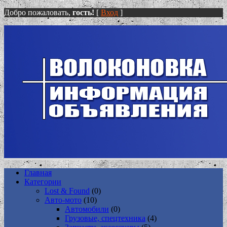
Добро пожаловать,
гость!
[
Вход
]
Главная
Категории
Lost & Found
(0)
Авто-мото
(10)
Автомобили
(0)
Грузовые, спецтехника
(4)