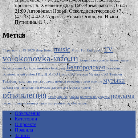
проспект Б. Хмельницкого, 160. Время работы: 05:45 –
21:00 Автовокзал Новый Оскол:диспетчерская: +7
(47233) 4-42-22Адрес: г. Новый Оскол, ул. Ивана
Путилина, 1. […]
Метки
music
TV
31 регион
2019
2020
deep
found
Music For Enjoyment
volokonovka-info.ru
Аварийные службы
Автовокзалы
Белгородская
Автостанции
Адрес военкомата
Белгород
Военкомат
Волоконовский район
ГИБДД
МРЭО
ПесниСВО
Русская Музыка
СВО
Телефон
музыка
Телефоны
вакансии
весна
горячие номера телефонов
лето
мнение
музыка для наслаждения
музыка для отдыха
музыка чувств
объявления
реклама
отзыв
оценка
работа
расчеты по услугам
релакс
тренд
удаленная
хиты
экстренные службы
яндекс
Объявления
Категории
О проекте
Правила
Записи