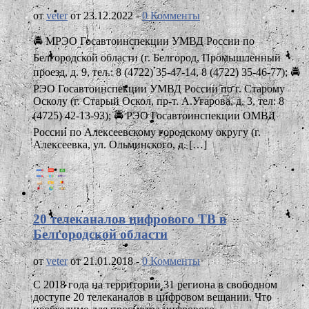
от
veter
от 23.12.2022 -
0 Комменты
🚔 МРЭО Госавтоинспекции УМВД России по
Белгородской области (г. Белгород, Промышленный
проезд, д. 9, тел.: 8 (4722) 35-47-14, 8 (4722) 35-46-77); 🚔
РЭО Госавтоинспекции УМВД России по г. Старому
Осколу (г. Старый Оскол, пр-т. А.Угарова, д. 3, тел: 8
(4725) 42-13-93); 🚔 РЭО Госавтоинспекции ОМВД
России по Алексеевскому городскому округу (г.
Алексеевка, ул. Ольминского, д. […]
20 телеканалов цифрового ТВ в
Белгородской области
от
veter
от 21.01.2018 -
0 Комменты
С 2018 года на территории 31 региона в свободном
доступе 20 телеканалов в цифровом вещании. Что