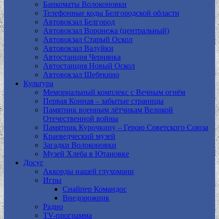
Банкоматы Волоконовки
Телефонные коды Белгородской области
Автовокзал Белгород
Автовокзал Воронежа (центральный)
Автовокзал Старый Оскол
Автовокзал Валуйки
Автостанция Чернянка
Автостанция Новый Оскол
Автовокзал Шебекино
Культура
Мемориальный комплекс с Вечным огнём
Первая Конная – забытые страницы
Памятник военным лётчикам Великой
Отечественной войны
Памятник Курочкину – Герою Советского Союза
Краеведческий музей
Загадки Волоконовки
Музей Хлеба в Ютановке
Досуг
Аккорды нашей глухомани
Игры
Снайпер Командос
Внедорожник
Радио
TV-программа