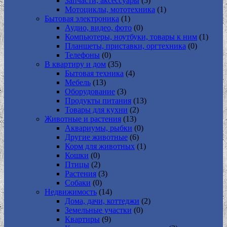
Запчасти, аксессуары
(5)
Мотоциклы, мототехника
(1)
Бытовая электроника
(1)
Аудио, видео, фото
(0)
Компьютеры, ноутбуки, товары к ним
(1)
Планшеты, приставки, оргтехника
(0)
Телефоны
(0)
В квартиру и дом
(35)
Бытовая техника
(4)
Мебель
(13)
Оборудование
(3)
Продукты питания
(13)
Товары для кухни
(2)
Животные и растения
(13)
Аквариумы, рыбки
(0)
Другие животные
(6)
Корм для животных
(1)
Кошки
(0)
Птицы
(2)
Растения
(3)
Собаки
(0)
Недвижимость
(14)
Дома, дачи, коттеджи
(2)
Земельные участки
(0)
Квартиры
(9)