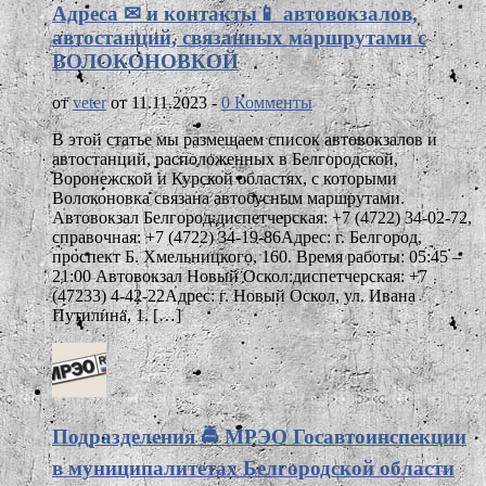
Адреса ✉ и контакты📱 автовокзалов,
автостанций, связанных маршрутами с
ВОЛОКОНОВКОЙ
от
veter
от 11.11.2023 -
0 Комменты
В этой статье мы размещаем список автовокзалов и
автостанций, расположенных в Белгородской,
Воронежской и Курской областях, с которыми
Волоконовка связана автобусным маршрутами.
Автовокзал Белгород:диспетчерская: +7 (4722) 34-02-72,
справочная: +7 (4722) 34-19-86Адрес: г. Белгород,
проспект Б. Хмельницкого, 160. Время работы: 05:45 –
21:00 Автовокзал Новый Оскол:диспетчерская: +7
(47233) 4-42-22Адрес: г. Новый Оскол, ул. Ивана
Путилина, 1. […]
Подразделения 🚔 МРЭО Госавтоинспекции
в муниципалитетах Белгородской области