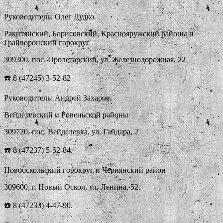
Руководитель: Олег Дудко.
Ракитянский, Борисовский, Краснояружский районы и
Грайворонский горокруг
309300, пос. Пролетарский, ул. Железнодорожная, 22
☎️ 8 (47245) 3-52-82
Руководитель: Андрей Захаров.
Вейделевский и Ровеньской районы
309720, пос. Вейделевка, ул. Гайдара, 2
☎️ 8 (47237) 5-52-84.
Новооскольский горокруг и Чернянский район
309600, г. Новый Оскол, ул. Ленина, 52.
☎️ 8 (47233) 4-47-90.