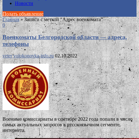
Новости
Подать объявление
Главная
»
Записи с меткой "Адрес военкомата"
0
Военкоматы Белгородской области — адреса,
телефоны
veter
volokonovka-info.ru
02.10.2022
Военные комиссариаты в сентябре 2022 года попали в число
самых актуальных запросов в русскоязычном сегменте
интернета.