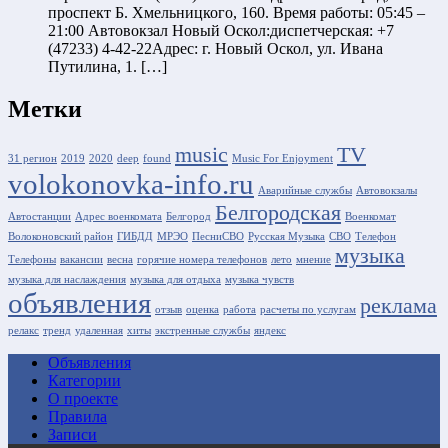
проспект Б. Хмельницкого, 160. Время работы: 05:45 –
21:00 Автовокзал Новый Оскол:диспетчерская: +7
(47233) 4-42-22Адрес: г. Новый Оскол, ул. Ивана
Путилина, 1. […]
Метки
music
TV
31 регион
2019
2020
deep
found
Music For Enjoyment
volokonovka-info.ru
Аварийные службы
Автовокзалы
Белгородская
Автостанции
Адрес военкомата
Белгород
Военкомат
Волоконовский район
ГИБДД
МРЭО
ПесниСВО
Русская Музыка
СВО
Телефон
музыка
Телефоны
вакансии
весна
горячие номера телефонов
лето
мнение
музыка для наслаждения
музыка для отдыха
музыка чувств
объявления
реклама
отзыв
оценка
работа
расчеты по услугам
релакс
тренд
удаленная
хиты
экстренные службы
яндекс
Объявления
Категории
О проекте
Правила
Записи