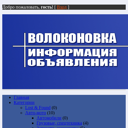
Добро пожаловать,
гость!
[
Вход
]
Главная
Категории
Lost & Found
(0)
Авто-мото
(10)
Автомобили
(0)
Грузовые, спецтехника
(4)