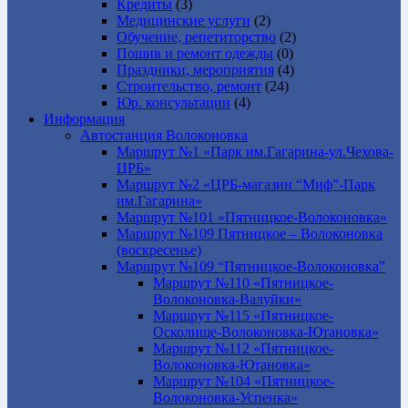
Кредиты
(3)
Медицинские услуги
(2)
Обучение, репетиторство
(2)
Пошив и ремонт одежды
(0)
Праздники, мероприятия
(4)
Строительство, ремонт
(24)
Юр. консультации
(4)
Информация
Автостанция Волоконовка
Маршрут №1 «Парк им.Гагарина-ул.Чехова-
ЦРБ»
Маршрут №2 «ЦРБ-магазин “Миф”-Парк
им.Гагарина»
Маршрут №101 «Пятницкое-Волоконовка»
Маршрут №109 Пятницкое – Волоконовка
(воскресенье)
Маршрут №109 “Пятницкое-Волоконовка”
Маршрут №110 «Пятницкое-
Волоконовка-Валуйки»
Маршрут №115 «Пятницкое-
Осколище-Волоконовка-Ютановка»
Маршрут №112 «Пятницкое-
Волоконовка-Ютановка»
Маршрут №104 «Пятницкое-
Волоконовка-Успенка»