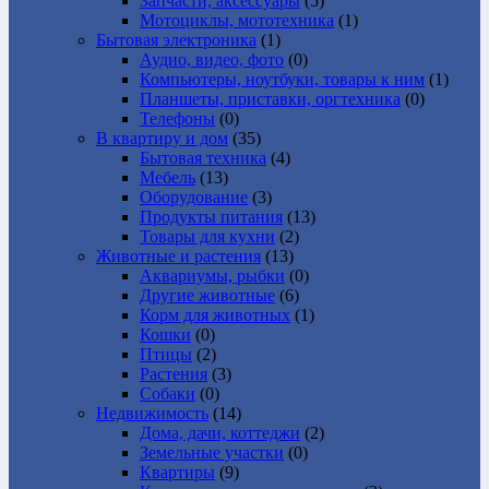
Запчасти, аксессуары
(5)
Мотоциклы, мототехника
(1)
Бытовая электроника
(1)
Аудио, видео, фото
(0)
Компьютеры, ноутбуки, товары к ним
(1)
Планшеты, приставки, оргтехника
(0)
Телефоны
(0)
В квартиру и дом
(35)
Бытовая техника
(4)
Мебель
(13)
Оборудование
(3)
Продукты питания
(13)
Товары для кухни
(2)
Животные и растения
(13)
Аквариумы, рыбки
(0)
Другие животные
(6)
Корм для животных
(1)
Кошки
(0)
Птицы
(2)
Растения
(3)
Собаки
(0)
Недвижимость
(14)
Дома, дачи, коттеджи
(2)
Земельные участки
(0)
Квартиры
(9)