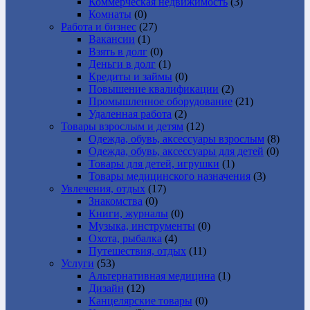
Коммерческая недвижимость
(3)
Комнаты
(0)
Работа и бизнес
(27)
Вакансии
(1)
Взять в долг
(0)
Деньги в долг
(1)
Кредиты и займы
(0)
Повышение квалификации
(2)
Промышленное оборудование
(21)
Удаленная работа
(2)
Товары взрослым и детям
(12)
Одежда, обувь, аксессуары взрослым
(8)
Одежда, обувь, аксессуары для детей
(0)
Товары для детей, игрушки
(1)
Товары медицинского назначения
(3)
Увлечения, отдых
(17)
Знакомства
(0)
Книги, журналы
(0)
Музыка, инструменты
(0)
Охота, рыбалка
(4)
Путешествия, отдых
(11)
Услуги
(53)
Альтернативная медицина
(1)
Дизайн
(12)
Канцелярские товары
(0)