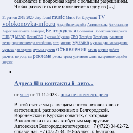
банкоматов и подробная карта с большим разрешением.
Чтобы разместить своё объявление в одну из […]
music
TV
31 регион
2019
2020
deep
found
Music For Enjoyment
volokonovka-info.ru
Аварийные службы
Автовокзалы
Автостанции
Белгородская
Адрес военкомата
Белгород
Военкомат
Волоконовский район
ГИБДД
МРЭО
ПесниСВО
Русская Музыка
СВО
Телефон
Телефоны
вакансии
музыка
весна
горячие номера телефонов
лето
мнение
музыка для наслаждения
объявления
музыка для отдыха
музыка чувств
отзыв
оценка
работа
реклама
расчеты по услугам
релакс
тренд
удаленная
хиты
экстренные службы
яндекс
Адреса ✉ и контакты📱 авто...
от
veter
от 11.11.2023 -
пока нет комментариев
В этой статье мы размещаем список автовокзалов и
автостанций, расположенных в Белгородской,
Воронежской и Курской областях, с которыми
Волоконовка связана автобусным маршрутами.
Автовокзал Белгород:диспетчерская: +7 (4722) 34-02-72,
справочная: +7 (4722) 34-19-86Адрес: г. Белгород,