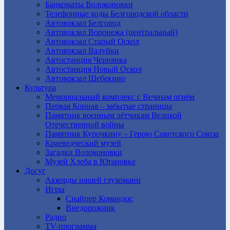
Банкоматы Волоконовки
Телефонные коды Белгородской области
Автовокзал Белгород
Автовокзал Воронежа (центральный)
Автовокзал Старый Оскол
Автовокзал Валуйки
Автостанция Чернянка
Автостанция Новый Оскол
Автовокзал Шебекино
Культура
Мемориальный комплекс с Вечным огнём
Первая Конная – забытые страницы
Памятник военным лётчикам Великой
Отечественной войны
Памятник Курочкину – Герою Советского Союза
Краеведческий музей
Загадки Волоконовки
Музей Хлеба в Ютановке
Досуг
Аккорды нашей глухомани
Игры
Снайпер Командос
Внедорожник
Радио
TV-программа