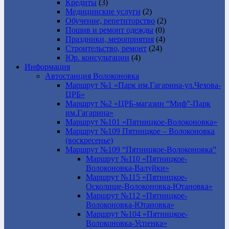
Кредиты
(3)
Медицинские услуги
(2)
Обучение, репетиторство
(2)
Пошив и ремонт одежды
(0)
Праздники, мероприятия
(4)
Строительство, ремонт
(24)
Юр. консультации
(4)
Информация
Автостанция Волоконовка
Маршрут №1 «Парк им.Гагарина-ул.Чехова-
ЦРБ»
Маршрут №2 «ЦРБ-магазин “Миф”-Парк
им.Гагарина»
Маршрут №101 «Пятницкое-Волоконовка»
Маршрут №109 Пятницкое – Волоконовка
(воскресенье)
Маршрут №109 “Пятницкое-Волоконовка”
Маршрут №110 «Пятницкое-
Волоконовка-Валуйки»
Маршрут №115 «Пятницкое-
Осколище-Волоконовка-Ютановка»
Маршрут №112 «Пятницкое-
Волоконовка-Ютановка»
Маршрут №104 «Пятницкое-
Волоконовка-Успенка»