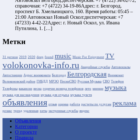
Автовокзал Белгород:диспетчерская: +7 (4722) 34-02-72,
справочная: +7 (4722) 34-19-86Адрес: г. Белгород,
проспект Б. Хмельницкого, 160. Время работы: 05:45 –
21:00 Автовокзал Новый Оскол:диспетчерская: +7
(47233) 4-42-22Адрес: г. Новый Оскол, ул. Ивана
Путилина, 1. […]
Метки
music
TV
31 регион
2019
2020
deep
found
Music For Enjoyment
volokonovka-info.ru
Аварийные службы
Автовокзалы
Белгородская
Автостанции
Адрес военкомата
Белгород
Военкомат
Волоконовский район
ГИБДД
МРЭО
ПесниСВО
Русская Музыка
СВО
Телефон
музыка
Телефоны
вакансии
весна
горячие номера телефонов
лето
мнение
музыка для наслаждения
музыка для отдыха
музыка чувств
объявления
реклама
отзыв
оценка
работа
расчеты по услугам
релакс
тренд
удаленная
хиты
экстренные службы
яндекс
Объявления
Категории
О проекте
Правила