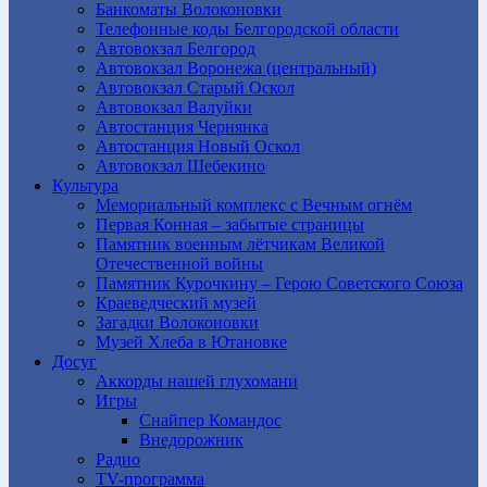
Банкоматы Волоконовки
Телефонные коды Белгородской области
Автовокзал Белгород
Автовокзал Воронежа (центральный)
Автовокзал Старый Оскол
Автовокзал Валуйки
Автостанция Чернянка
Автостанция Новый Оскол
Автовокзал Шебекино
Культура
Мемориальный комплекс с Вечным огнём
Первая Конная – забытые страницы
Памятник военным лётчикам Великой
Отечественной войны
Памятник Курочкину – Герою Советского Союза
Краеведческий музей
Загадки Волоконовки
Музей Хлеба в Ютановке
Досуг
Аккорды нашей глухомани
Игры
Снайпер Командос
Внедорожник
Радио
TV-программа