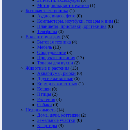
Запчасти, аксессуары
(5)
Мотоциклы, мототехника
(1)
Бытовая электроника
(1)
Аудио, видео, фото
(0)
Компьютеры, ноутбуки, товары к ним
(1)
Планшеты, приставки, оргтехника
(0)
Телефоны
(0)
В квартиру и дом
(35)
Бытовая техника
(4)
Мебель
(13)
Оборудование
(3)
Продукты питания
(13)
Товары для кухни
(2)
Животные и растения
(13)
Аквариумы, рыбки
(0)
Другие животные
(6)
Корм для животных
(1)
Кошки
(0)
Птицы
(2)
Растения
(3)
Собаки
(0)
Недвижимость
(14)
Дома, дачи, коттеджи
(2)
Земельные участки
(0)
Квартиры
(9)