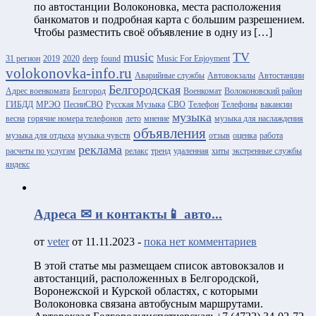
по автостанции Волоконовка, места расположения
банкоматов и подробная карта с большим разрешением.
Чтобы разместить своё объявление в одну из […]
music
TV
31 регион
2019
2020
deep
found
Music For Enjoyment
volokonovka-info.ru
Аварийные службы
Автовокзалы
Автостанции
Белгородская
Адрес военкомата
Белгород
Военкомат
Волоконовский район
ГИБДД
МРЭО
ПесниСВО
Русская Музыка
СВО
Телефон
Телефоны
вакансии
музыка
весна
горячие номера телефонов
лето
мнение
музыка для наслаждения
объявления
музыка для отдыха
музыка чувств
отзыв
оценка
работа
реклама
расчеты по услугам
релакс
тренд
удаленная
хиты
экстренные службы
яндекс
Адреса ✉ и контакты📱 авто...
от
veter
от 11.11.2023 -
пока нет комментариев
В этой статье мы размещаем список автовокзалов и
автостанций, расположенных в Белгородской,
Воронежской и Курской областях, с которыми
Волоконовка связана автобусным маршрутами.