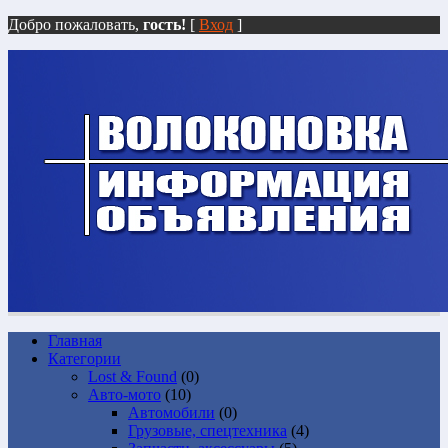
Добро пожаловать,
гость!
[
Вход
]
Главная
Категории
Lost & Found
(0)
Авто-мото
(10)
Автомобили
(0)
Грузовые, спецтехника
(4)