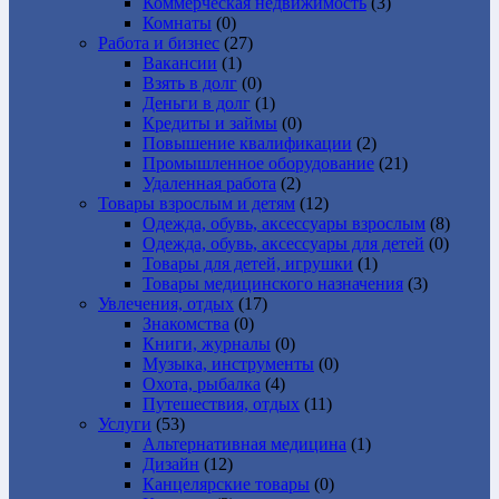
Коммерческая недвижимость
(3)
Комнаты
(0)
Работа и бизнес
(27)
Вакансии
(1)
Взять в долг
(0)
Деньги в долг
(1)
Кредиты и займы
(0)
Повышение квалификации
(2)
Промышленное оборудование
(21)
Удаленная работа
(2)
Товары взрослым и детям
(12)
Одежда, обувь, аксессуары взрослым
(8)
Одежда, обувь, аксессуары для детей
(0)
Товары для детей, игрушки
(1)
Товары медицинского назначения
(3)
Увлечения, отдых
(17)
Знакомства
(0)
Книги, журналы
(0)
Музыка, инструменты
(0)
Охота, рыбалка
(4)
Путешествия, отдых
(11)
Услуги
(53)
Альтернативная медицина
(1)
Дизайн
(12)
Канцелярские товары
(0)