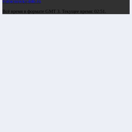
volokonovka-info.ru
Всё время в формате GMT 3. Текущее время: 02:51.