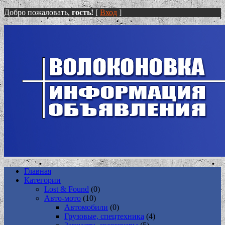
Добро пожаловать,
гость!
[
Вход
]
Главная
Категории
Lost & Found
(0)
Авто-мото
(10)
Автомобили
(0)
Грузовые, спецтехника
(4)