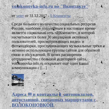
volokonovka-info.ru во "Вконтакте"
от
veter
от 31.12.2017 -
0 Комменты
Среди большого количества социальных ресурсов
России, наиболее популярным в настоящее время
является социальная сеть «ВКонтакте», в которой
насчитывается более 30 миллионов активных
пользователей, просматривающих видео- и
фотоподборки, прослушивающих музыкальные треки и
активно использующие группы сайтов для обратной
связи и обсуждений. В целях расширения
сотрудничества с большой аудиторией сайта,
volokonovka-info.ru открывает ещё один канал
коммуникации с […]
Адреса ✉ и контакты📱 автовокзалов,
автостанций, связанных маршрутами с
ВОЛОКОНОВКОЙ