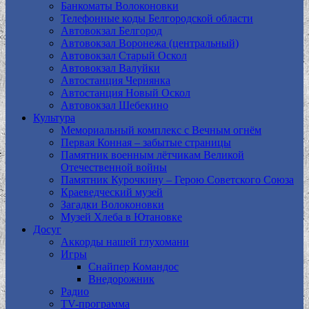
Банкоматы Волоконовки
Телефонные коды Белгородской области
Автовокзал Белгород
Автовокзал Воронежа (центральный)
Автовокзал Старый Оскол
Автовокзал Валуйки
Автостанция Чернянка
Автостанция Новый Оскол
Автовокзал Шебекино
Культура
Мемориальный комплекс с Вечным огнём
Первая Конная – забытые страницы
Памятник военным лётчикам Великой
Отечественной войны
Памятник Курочкину – Герою Советского Союза
Краеведческий музей
Загадки Волоконовки
Музей Хлеба в Ютановке
Досуг
Аккорды нашей глухомани
Игры
Снайпер Командос
Внедорожник
Радио
TV-программа