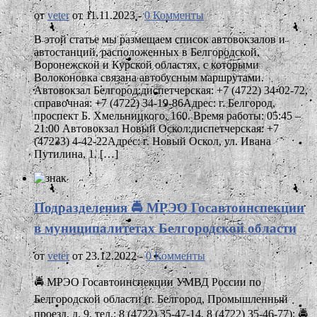
от
veter
от 11.11.2023 -
0 Комменты
В этой статье мы размещаем список автовокзалов и
автостанций, расположенных в Белгородской,
Воронежской и Курской областях, с которыми
Волоконовка связана автобусным маршрутами.
Автовокзал Белгород:диспетчерская: +7 (4722) 34-02-72,
справочная: +7 (4722) 34-19-86Адрес: г. Белгород,
проспект Б. Хмельницкого, 160. Время работы: 05:45 –
21:00 Автовокзал Новый Оскол:диспетчерская: +7
(47233) 4-42-22Адрес: г. Новый Оскол, ул. Ивана
Путилина, 1. […]
Подразделения 🚔 МРЭО Госавтоинспекции
в муниципалитетах Белгородской области
от
veter
от 23.12.2022 -
0 Комменты
🚔 МРЭО Госавтоинспекции УМВД России по
Белгородской области (г. Белгород, Промышленный
проезд, д. 9, тел.: 8 (4722) 35-47-14, 8 (4722) 35-46-77); 🚔