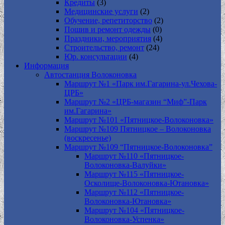
Кредиты
(3)
Медицинские услуги
(2)
Обучение, репетиторство
(2)
Пошив и ремонт одежды
(0)
Праздники, мероприятия
(4)
Строительство, ремонт
(24)
Юр. консультации
(4)
Информация
Автостанция Волоконовка
Маршрут №1 «Парк им.Гагарина-ул.Чехова-
ЦРБ»
Маршрут №2 «ЦРБ-магазин “Миф”-Парк
им.Гагарина»
Маршрут №101 «Пятницкое-Волоконовка»
Маршрут №109 Пятницкое – Волоконовка
(воскресенье)
Маршрут №109 “Пятницкое-Волоконовка”
Маршрут №110 «Пятницкое-
Волоконовка-Валуйки»
Маршрут №115 «Пятницкое-
Осколище-Волоконовка-Ютановка»
Маршрут №112 «Пятницкое-
Волоконовка-Ютановка»
Маршрут №104 «Пятницкое-
Волоконовка-Успенка»