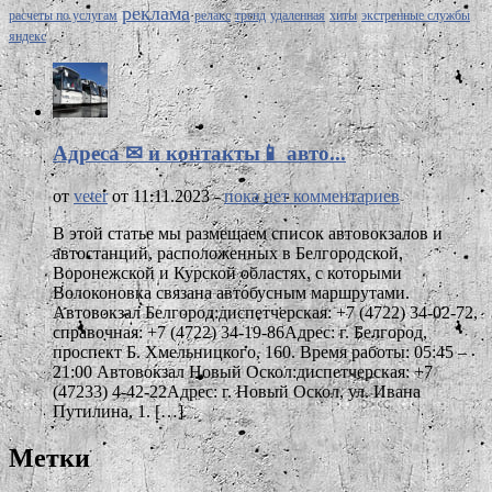
реклама
расчеты по услугам
релакс
тренд
удаленная
хиты
экстренные службы
яндекс
Адреса ✉ и контакты📱 авто...
от
veter
от 11.11.2023 -
пока нет комментариев
В этой статье мы размещаем список автовокзалов и
автостанций, расположенных в Белгородской,
Воронежской и Курской областях, с которыми
Волоконовка связана автобусным маршрутами.
Автовокзал Белгород:диспетчерская: +7 (4722) 34-02-72,
справочная: +7 (4722) 34-19-86Адрес: г. Белгород,
проспект Б. Хмельницкого, 160. Время работы: 05:45 –
21:00 Автовокзал Новый Оскол:диспетчерская: +7
(47233) 4-42-22Адрес: г. Новый Оскол, ул. Ивана
Путилина, 1. […]
Метки