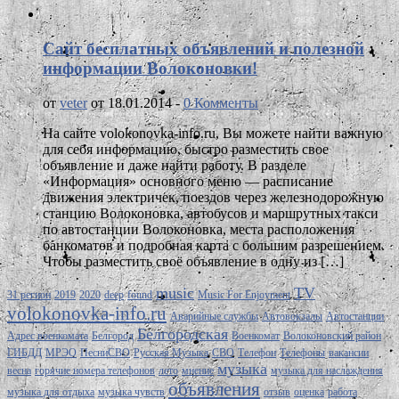
Сайт бесплатных объявлений и полезной
информации Волоконовки!
от
veter
от 18.01.2014 -
0 Комменты
На сайте volokonovka-info.ru, Вы можете найти важную
для себя информацию, быстро разместить свое
объявление и даже найти работу. В разделе
«Информация» основного меню — расписание
движения электричек, поездов через железнодорожную
станцию Волоконовка, автобусов и маршрутных такси
по автостанции Волоконовка, места расположения
банкоматов и подробная карта с большим разрешением.
Чтобы разместить своё объявление в одну из […]
music
TV
31 регион
2019
2020
deep
found
Music For Enjoyment
volokonovka-info.ru
Аварийные службы
Автовокзалы
Автостанции
Белгородская
Адрес военкомата
Белгород
Военкомат
Волоконовский район
ГИБДД
МРЭО
ПесниСВО
Русская Музыка
СВО
Телефон
Телефоны
вакансии
музыка
весна
горячие номера телефонов
лето
мнение
музыка для наслаждения
объявления
музыка для отдыха
музыка чувств
отзыв
оценка
работа