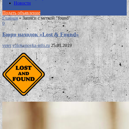
Новости
Подать объявление
Главная
»
Записи с меткой "found"
0
Бюро находок «Lost & Found»
veter
volokonovka-info.ru
25.01.2019