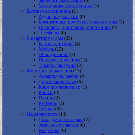
Запчасти, аксессуары
(5)
Мотоциклы, мототехника
(1)
Бытовая электроника
(1)
Аудио, видео, фото
(0)
Компьютеры, ноутбуки, товары к ним
(1)
Планшеты, приставки, оргтехника
(0)
Телефоны
(0)
В квартиру и дом
(35)
Бытовая техника
(4)
Мебель
(13)
Оборудование
(3)
Продукты питания
(13)
Товары для кухни
(2)
Животные и растения
(13)
Аквариумы, рыбки
(0)
Другие животные
(6)
Корм для животных
(1)
Кошки
(0)
Птицы
(2)
Растения
(3)
Собаки
(0)
Недвижимость
(14)
Дома, дачи, коттеджи
(2)
Земельные участки
(0)
Квартиры
(9)