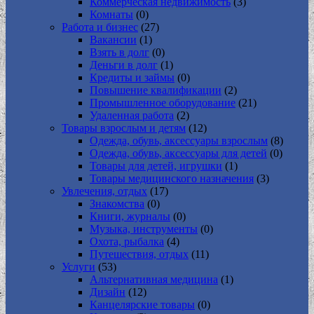
Коммерческая недвижимость
(3)
Комнаты
(0)
Работа и бизнес
(27)
Вакансии
(1)
Взять в долг
(0)
Деньги в долг
(1)
Кредиты и займы
(0)
Повышение квалификации
(2)
Промышленное оборудование
(21)
Удаленная работа
(2)
Товары взрослым и детям
(12)
Одежда, обувь, аксессуары взрослым
(8)
Одежда, обувь, аксессуары для детей
(0)
Товары для детей, игрушки
(1)
Товары медицинского назначения
(3)
Увлечения, отдых
(17)
Знакомства
(0)
Книги, журналы
(0)
Музыка, инструменты
(0)
Охота, рыбалка
(4)
Путешествия, отдых
(11)
Услуги
(53)
Альтернативная медицина
(1)
Дизайн
(12)
Канцелярские товары
(0)