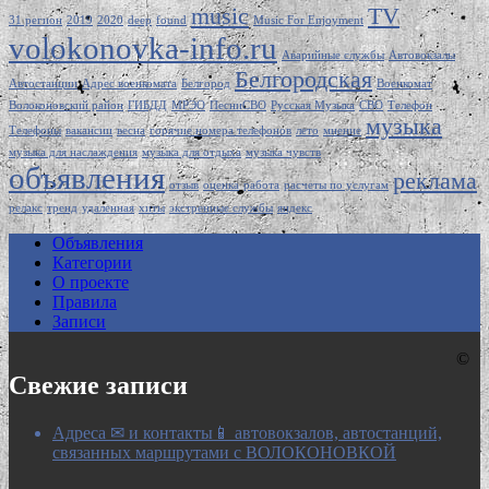
music
TV
31 регион
2019
2020
deep
found
Music For Enjoyment
volokonovka-info.ru
Аварийные службы
Автовокзалы
Белгородская
Автостанции
Адрес военкомата
Белгород
Военкомат
Волоконовский район
ГИБДД
МРЭО
ПесниСВО
Русская Музыка
СВО
Телефон
музыка
Телефоны
вакансии
весна
горячие номера телефонов
лето
мнение
музыка для наслаждения
музыка для отдыха
музыка чувств
объявления
реклама
отзыв
оценка
работа
расчеты по услугам
релакс
тренд
удаленная
хиты
экстренные службы
яндекс
Объявления
Категории
О проекте
Правила
Записи
©
Свежие записи
Адреса ✉ и контакты📱 автовокзалов, автостанций,
связанных маршрутами с ВОЛОКОНОВКОЙ