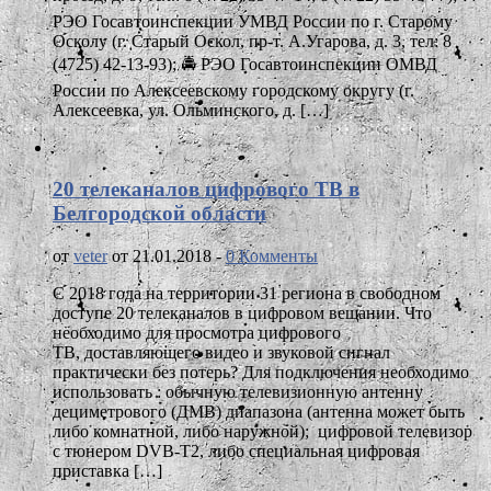
РЭО Госавтоинспекции УМВД России по г. Старому
Осколу (г. Старый Оскол, пр-т. А.Угарова, д. 3, тел: 8
(4725) 42-13-93); 🚔 РЭО Госавтоинспекции ОМВД
России по Алексеевскому городскому округу (г.
Алексеевка, ул. Ольминского, д. […]
20 телеканалов цифрового ТВ в
Белгородской области
от
veter
от 21.01.2018 -
0 Комменты
С 2018 года на территории 31 региона в свободном
доступе 20 телеканалов в цифровом вещании. Что
необходимо для просмотра цифрового
ТВ, доставляющего видео и звуковой сигнал
практически без потерь? Для подключения необходимо
использовать : обычную телевизионную антенну
дециметрового (ДМВ) диапазона (антенна может быть
либо комнатной, либо наружной); цифровой телевизор
с тюнером DVB-T2, либо специальная цифровая
приставка […]