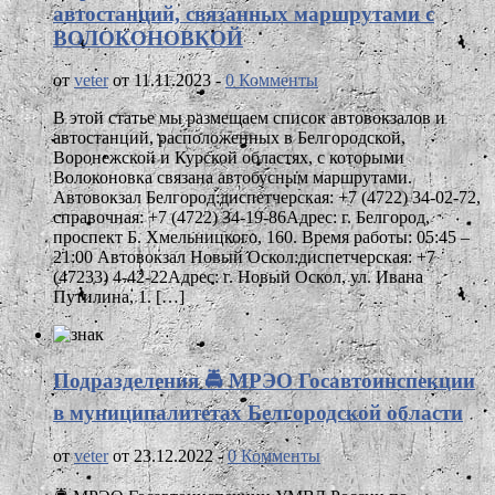
автостанций, связанных маршрутами с
ВОЛОКОНОВКОЙ
от
veter
от 11.11.2023 -
0 Комменты
В этой статье мы размещаем список автовокзалов и
автостанций, расположенных в Белгородской,
Воронежской и Курской областях, с которыми
Волоконовка связана автобусным маршрутами.
Автовокзал Белгород:диспетчерская: +7 (4722) 34-02-72,
справочная: +7 (4722) 34-19-86Адрес: г. Белгород,
проспект Б. Хмельницкого, 160. Время работы: 05:45 –
21:00 Автовокзал Новый Оскол:диспетчерская: +7
(47233) 4-42-22Адрес: г. Новый Оскол, ул. Ивана
Путилина, 1. […]
Подразделения 🚔 МРЭО Госавтоинспекции
в муниципалитетах Белгородской области
от
veter
от 23.12.2022 -
0 Комменты