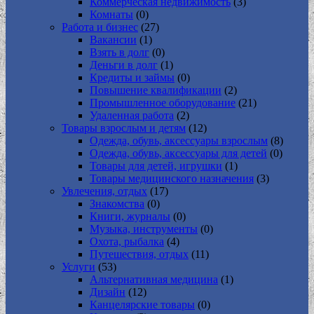
Коммерческая недвижимость
(3)
Комнаты
(0)
Работа и бизнес
(27)
Вакансии
(1)
Взять в долг
(0)
Деньги в долг
(1)
Кредиты и займы
(0)
Повышение квалификации
(2)
Промышленное оборудование
(21)
Удаленная работа
(2)
Товары взрослым и детям
(12)
Одежда, обувь, аксессуары взрослым
(8)
Одежда, обувь, аксессуары для детей
(0)
Товары для детей, игрушки
(1)
Товары медицинского назначения
(3)
Увлечения, отдых
(17)
Знакомства
(0)
Книги, журналы
(0)
Музыка, инструменты
(0)
Охота, рыбалка
(4)
Путешествия, отдых
(11)
Услуги
(53)
Альтернативная медицина
(1)
Дизайн
(12)
Канцелярские товары
(0)