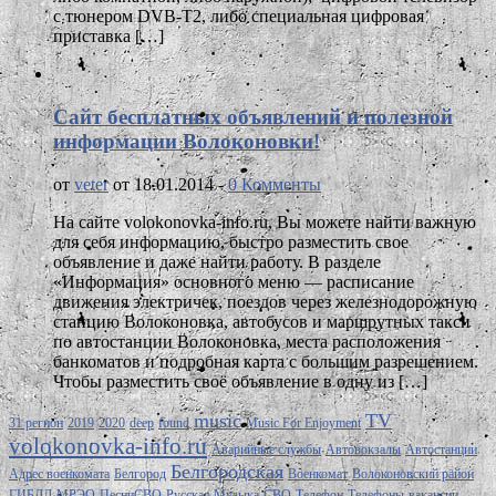
с тюнером DVB-T2, либо специальная цифровая
приставка […]
Сайт бесплатных объявлений и полезной
информации Волоконовки!
от
veter
от 18.01.2014 -
0 Комменты
На сайте volokonovka-info.ru, Вы можете найти важную
для себя информацию, быстро разместить свое
объявление и даже найти работу. В разделе
«Информация» основного меню — расписание
движения электричек, поездов через железнодорожную
станцию Волоконовка, автобусов и маршрутных такси
по автостанции Волоконовка, места расположения
банкоматов и подробная карта с большим разрешением.
Чтобы разместить своё объявление в одну из […]
music
TV
31 регион
2019
2020
deep
found
Music For Enjoyment
volokonovka-info.ru
Аварийные службы
Автовокзалы
Автостанции
Белгородская
Адрес военкомата
Белгород
Военкомат
Волоконовский район
ГИБДД
МРЭО
ПесниСВО
Русская Музыка
СВО
Телефон
Телефоны
вакансии