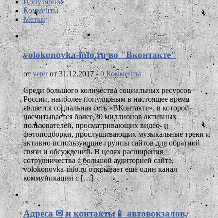
Популярное
Комменты
Метки
volokonovka-info.ru во "Вконтакте"
от
veter
от 31.12.2017 -
0 Комменты
Среди большого количества социальных ресурсов
России, наиболее популярным в настоящее время
является социальная сеть «ВКонтакте», в которой
насчитывается более 30 миллионов активных
пользователей, просматривающих видео- и
фотоподборки, прослушивающих музыкальные треки и
активно использующие группы сайтов для обратной
связи и обсуждений. В целях расширения
сотрудничества с большой аудиторией сайта,
volokonovka-info.ru открывает ещё один канал
коммуникации с […]
Адреса ✉ и контакты📱 автовокзалов,