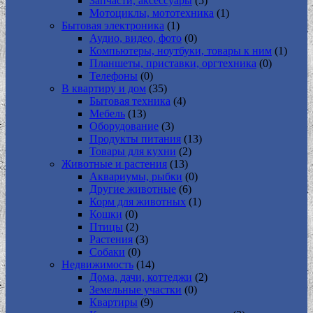
Запчасти, аксессуары
(5)
Мотоциклы, мототехника
(1)
Бытовая электроника
(1)
Аудио, видео, фото
(0)
Компьютеры, ноутбуки, товары к ним
(1)
Планшеты, приставки, оргтехника
(0)
Телефоны
(0)
В квартиру и дом
(35)
Бытовая техника
(4)
Мебель
(13)
Оборудование
(3)
Продукты питания
(13)
Товары для кухни
(2)
Животные и растения
(13)
Аквариумы, рыбки
(0)
Другие животные
(6)
Корм для животных
(1)
Кошки
(0)
Птицы
(2)
Растения
(3)
Собаки
(0)
Недвижимость
(14)
Дома, дачи, коттеджи
(2)
Земельные участки
(0)
Квартиры
(9)