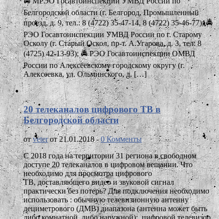
🚔 МРЭО Госавтоинспекции УМВД России по
Белгородской области (г. Белгород, Промышленный
проезд, д. 9, тел.: 8 (4722) 35-47-14, 8 (4722) 35-46-77); 🚔
РЭО Госавтоинспекции УМВД России по г. Старому
Осколу (г. Старый Оскол, пр-т. А.Угарова, д. 3, тел: 8
(4725) 42-13-93); 🚔 РЭО Госавтоинспекции ОМВД
России по Алексеевскому городскому округу (г.
Алексеевка, ул. Ольминского, д. […]
20 телеканалов цифрового ТВ в
Белгородской области
от
veter
от 21.01.2018 -
0 Комменты
С 2018 года на территории 31 региона в свободном
доступе 20 телеканалов в цифровом вещании. Что
необходимо для просмотра цифрового
ТВ, доставляющего видео и звуковой сигнал
практически без потерь? Для подключения необходимо
использовать : обычную телевизионную антенну
дециметрового (ДМВ) диапазона (антенна может быть
либо комнатной, либо наружной); цифровой телевизор