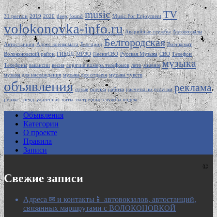
music
TV
31 регион
2019
2020
deep
found
Music For Enjoyment
volokonovka-info.ru
Аварийные службы
Автовокзалы
Белгородская
Автостанции
Адрес военкомата
Белгород
Военкомат
Волоконовский район
ГИБДД
МРЭО
ПесниСВО
Русская Музыка
СВО
Телефон
музыка
Телефоны
вакансии
весна
горячие номера телефонов
лето
мнение
музыка для наслаждения
музыка для отдыха
музыка чувств
объявления
реклама
отзыв
оценка
работа
расчеты по услугам
релакс
тренд
удаленная
хиты
экстренные службы
яндекс
Объявления
Категории
О проекте
Правила
Записи
©
Свежие записи
Адреса ✉ и контакты📱 автовокзалов, автостанций,
связанных маршрутами с ВОЛОКОНОВКОЙ