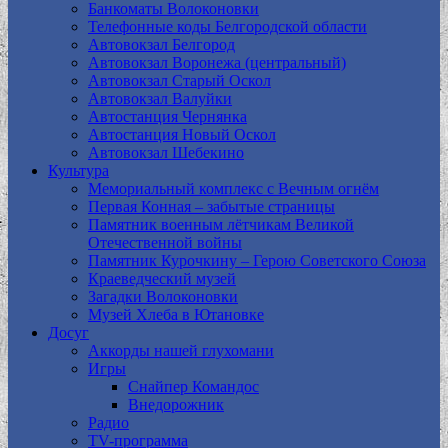
Банкоматы Волоконовки
Телефонные коды Белгородской области
Автовокзал Белгород
Автовокзал Воронежа (центральный)
Автовокзал Старый Оскол
Автовокзал Валуйки
Автостанция Чернянка
Автостанция Новый Оскол
Автовокзал Шебекино
Культура
Мемориальный комплекс с Вечным огнём
Первая Конная – забытые страницы
Памятник военным лётчикам Великой
Отечественной войны
Памятник Курочкину – Герою Советского Союза
Краеведческий музей
Загадки Волоконовки
Музей Хлеба в Ютановке
Досуг
Аккорды нашей глухомани
Игры
Снайпер Командос
Внедорожник
Радио
TV-программа