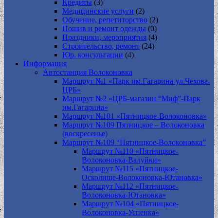
Кредиты
(3)
Медицинские услуги
(2)
Обучение, репетиторство
(2)
Пошив и ремонт одежды
(0)
Праздники, мероприятия
(4)
Строительство, ремонт
(24)
Юр. консультации
(4)
Информация
Автостанция Волоконовка
Маршрут №1 «Парк им.Гагарина-ул.Чехова-
ЦРБ»
Маршрут №2 «ЦРБ-магазин “Миф”-Парк
им.Гагарина»
Маршрут №101 «Пятницкое-Волоконовка»
Маршрут №109 Пятницкое – Волоконовка
(воскресенье)
Маршрут №109 “Пятницкое-Волоконовка”
Маршрут №110 «Пятницкое-
Волоконовка-Валуйки»
Маршрут №115 «Пятницкое-
Осколище-Волоконовка-Ютановка»
Маршрут №112 «Пятницкое-
Волоконовка-Ютановка»
Маршрут №104 «Пятницкое-
Волоконовка-Успенка»