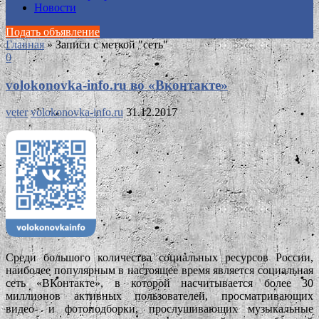
Новости
Подать объявление
Главная
»
Записи с меткой "сеть"
0
volokonovka-info.ru во «Вконтакте»
veter
volokonovka-info.ru
31.12.2017
Среди большого количества социальных ресурсов России,
наиболее популярным в настоящее время является социальная
сеть «ВКонтакте», в которой насчитывается более 30
миллионов активных пользователей, просматривающих
видео- и фотоподборки, прослушивающих музыкальные