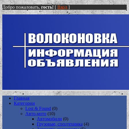
Добро пожаловать,
гость!
[
Вход
]
Главная
Категории
Lost & Found
(0)
Авто-мото
(10)
Автомобили
(0)
Грузовые, спецтехника
(4)