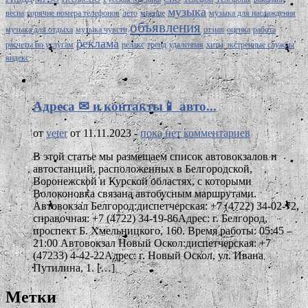
музыка
весна
горячие номера телефонов
лето
мнение
музыка для наслаждения
объявления
музыка для отдыха
музыка чувств
отзыв
оценка
работа
реклама
расчеты по услугам
релакс
тренд
удаленная
хиты
экстренные службы
яндекс
Адреса ✉ и контакты📱 авто...
от
veter
от 11.11.2023 -
пока нет комментариев
В этой статье мы размещаем список автовокзалов и
автостанций, расположенных в Белгородской,
Воронежской и Курской областях, с которыми
Волоконовка связана автобусным маршрутами.
Автовокзал Белгород:диспетчерская: +7 (4722) 34-02-72,
справочная: +7 (4722) 34-19-86Адрес: г. Белгород,
проспект Б. Хмельницкого, 160. Время работы: 05:45 –
21:00 Автовокзал Новый Оскол:диспетчерская: +7
(47233) 4-42-22Адрес: г. Новый Оскол, ул. Ивана
Путилина, 1. […]
Метки