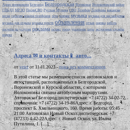
Белгородская
Адрес военкомата
Белгород
Военкомат
Волоконовский район
ГИБДД
МРЭО
ПесниСВО
Русская Музыка
СВО
Телефон
Телефоны
вакансии
музыка
весна
горячие номера телефонов
лето
мнение
музыка для наслаждения
объявления
музыка для отдыха
музыка чувств
отзыв
оценка
работа
реклама
расчеты по услугам
релакс
тренд
удаленная
хиты
экстренные службы
яндекс
Адреса ✉ и контакты📱 авто...
от
veter
от 11.11.2023 -
пока нет комментариев
В этой статье мы размещаем список автовокзалов и
автостанций, расположенных в Белгородской,
Воронежской и Курской областях, с которыми
Волоконовка связана автобусным маршрутами.
Автовокзал Белгород:диспетчерская: +7 (4722) 34-02-72,
справочная: +7 (4722) 34-19-86Адрес: г. Белгород,
проспект Б. Хмельницкого, 160. Время работы: 05:45 –
21:00 Автовокзал Новый Оскол:диспетчерская: +7
(47233) 4-42-22Адрес: г. Новый Оскол, ул. Ивана
Путилина, 1. […]