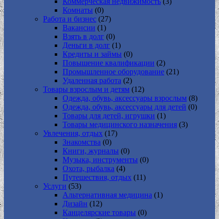
Коммерческая недвижимость
(3)
Комнаты
(0)
Работа и бизнес
(27)
Вакансии
(1)
Взять в долг
(0)
Деньги в долг
(1)
Кредиты и займы
(0)
Повышение квалификации
(2)
Промышленное оборудование
(21)
Удаленная работа
(2)
Товары взрослым и детям
(12)
Одежда, обувь, аксессуары взрослым
(8)
Одежда, обувь, аксессуары для детей
(0)
Товары для детей, игрушки
(1)
Товары медицинского назначения
(3)
Увлечения, отдых
(17)
Знакомства
(0)
Книги, журналы
(0)
Музыка, инструменты
(0)
Охота, рыбалка
(4)
Путешествия, отдых
(11)
Услуги
(53)
Альтернативная медицина
(1)
Дизайн
(12)
Канцелярские товары
(0)