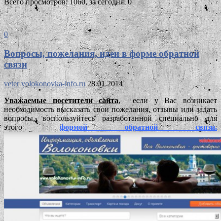
Всего просмотров: 1060, за сегодня: 0
0
Вопросы, пожелания, идеи в форме обратной
связи
veter
volokonovka-info.ru
28.01.2014
Уважаемые посетители сайта
, если у Вас возникает
необходимость высказать свои пожелания, отзывы или задать
вопросы, воспользуйтесь разработанной специально для
этого
формой обратной связи.