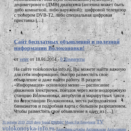
дециметрового (ДМВ) диапазона (антенна может быть
либо комнатной, либо наружной); цифровой телевизор
с тюнером DVB-T2, либо специальная цифровая
приставка […]
Сайт бесплатных объявлений и полезной
информации Волоконовки!
от
veter
от 18.01.2014 -
0 Комменты
На сайте volokonovka-info.ru, Вы можете найти важную
для себя информацию, быстро разместить свое
объявление и даже найти работу. В разделе
«Информация» основного меню — расписание
движения электричек, поездов через железнодорожную
станцию Волоконовка, автобусов и маршрутных такси
по автостанции Волоконовка, места расположения
банкоматов и подробная карта с большим разрешением.
Чтобы разместить своё объявление в одну из […]
music
TV
31 регион
2019
2020
deep
found
Music For Enjoyment
volokonovka-info.ru
Аварийные службы
Автовокзалы
Автостанции