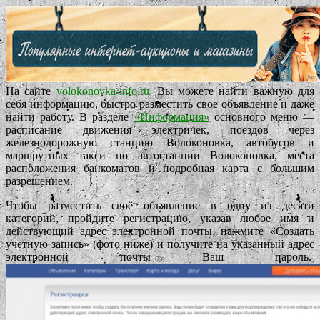
На сайте
volokonovka-info.ru
,
Вы можете найти важную для
себя информацию, быстро разместить свое объявление и даже
найти работу. В разделе
«Информация»
основного меню —
расписание движения электричек, поездов через
железнодорожную станцию Волоконовка, автобусов и
маршрутных такси по автостанции Волоконовка, места
расположения банкоматов и подробная карта с большим
разрешением.
Чтобы разместить своё объявление в одну из десяти
категорий, пройдите регистрацию, указав любое имя и
действующий адрес электронной почты, нажмите «Создать
учётную запись» (фото ниже) и получите на указанный адрес
электронной почты Ваш пароль.