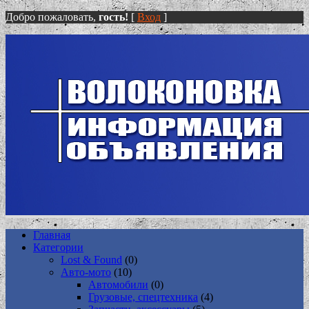
Добро пожаловать,
гость!
[
Вход
]
Главная
Категории
Lost & Found
(0)
Авто-мото
(10)
Автомобили
(0)
Грузовые, спецтехника
(4)