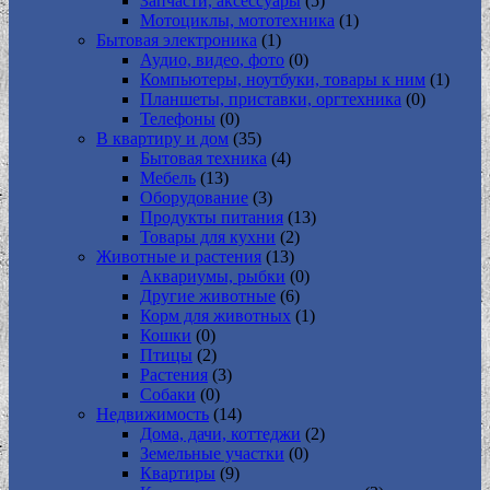
Запчасти, аксессуары
(5)
Мотоциклы, мототехника
(1)
Бытовая электроника
(1)
Аудио, видео, фото
(0)
Компьютеры, ноутбуки, товары к ним
(1)
Планшеты, приставки, оргтехника
(0)
Телефоны
(0)
В квартиру и дом
(35)
Бытовая техника
(4)
Мебель
(13)
Оборудование
(3)
Продукты питания
(13)
Товары для кухни
(2)
Животные и растения
(13)
Аквариумы, рыбки
(0)
Другие животные
(6)
Корм для животных
(1)
Кошки
(0)
Птицы
(2)
Растения
(3)
Собаки
(0)
Недвижимость
(14)
Дома, дачи, коттеджи
(2)
Земельные участки
(0)
Квартиры
(9)