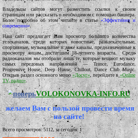
Владельцы сайтов могут разместить ссылки к своим
страницам или рассказать о необходимом с помощью баннера.
Более подробно об этом читайте в статье
«Эффективно и
современно»
.
Наш сайт предлагает Вам просмотр большого количества
телеканалов, среди которых новостные, развлекательные,
спортивные, музыкальные и даже каналы, предназначенные к
просмотру лицам, достигшим 18-летнего возраста. Среди
радиоканалов мы отобрали лишь те, которые вещают музыку
самых передовых направлений — Trance, Eurodance,
Progressive House, Deep House, Chillout, Dance Club Music.
Открыв раздел основного меню
«Досуг»
, перейдите в
«Online
TV, радио»
.
VOLOKONOVKA-INFO.RU
желаем Вам с пользой провести время
на сайте!
Всего просмотров: 5112, за сегодня: 1