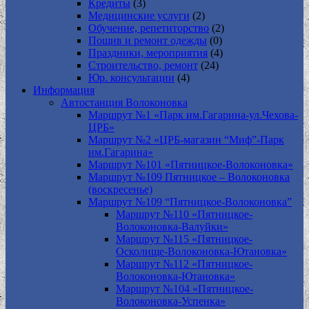
Кредиты
(3)
Медицинские услуги
(2)
Обучение, репетиторство
(2)
Пошив и ремонт одежды
(0)
Праздники, мероприятия
(4)
Строительство, ремонт
(24)
Юр. консультации
(4)
Информация
Автостанция Волоконовка
Маршрут №1 «Парк им.Гагарина-ул.Чехова-
ЦРБ»
Маршрут №2 «ЦРБ-магазин “Миф”-Парк
им.Гагарина»
Маршрут №101 «Пятницкое-Волоконовка»
Маршрут №109 Пятницкое – Волоконовка
(воскресенье)
Маршрут №109 “Пятницкое-Волоконовка”
Маршрут №110 «Пятницкое-
Волоконовка-Валуйки»
Маршрут №115 «Пятницкое-
Осколище-Волоконовка-Ютановка»
Маршрут №112 «Пятницкое-
Волоконовка-Ютановка»
Маршрут №104 «Пятницкое-
Волоконовка-Успенка»