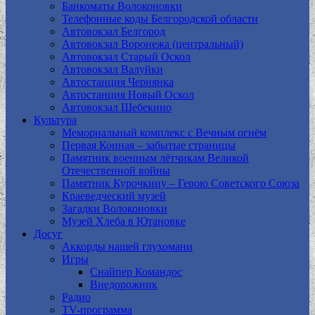
Банкоматы Волоконовки
Телефонные коды Белгородской области
Автовокзал Белгород
Автовокзал Воронежа (центральный)
Автовокзал Старый Оскол
Автовокзал Валуйки
Автостанция Чернянка
Автостанция Новый Оскол
Автовокзал Шебекино
Культура
Мемориальный комплекс с Вечным огнём
Первая Конная – забытые страницы
Памятник военным лётчикам Великой
Отечественной войны
Памятник Курочкину – Герою Советского Союза
Краеведческий музей
Загадки Волоконовки
Музей Хлеба в Ютановке
Досуг
Аккорды нашей глухомани
Игры
Снайпер Командос
Внедорожник
Радио
TV-программа