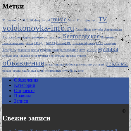
Метки
music
TV
31 регион
2019
2020
deep
found
Music For Enjoyment
volokonovka-info.ru
Аварийные службы
Автовокзалы
Белгородская
Автостанции
Адрес военкомата
Белгород
Военкомат
Волоконовский район
ГИБДД
МРЭО
ПесниСВО
Русская Музыка
СВО
Телефон
музыка
Телефоны
вакансии
весна
горячие номера телефонов
лето
мнение
музыка для наслаждения
музыка для отдыха
музыка чувств
объявления
реклама
отзыв
оценка
работа
расчеты по услугам
релакс
тренд
удаленная
хиты
экстренные службы
яндекс
Объявления
Категории
О проекте
Правила
Записи
©
Свежие записи
Адреса ✉ и контакты📱 автовокзалов, автостанций,