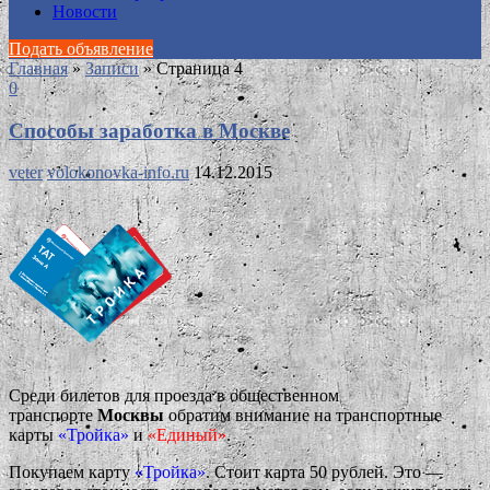
Новости
Подать объявление
Главная
»
Записи
»
Страница 4
0
Способы заработка в Москве
veter
volokonovka-info.ru
14.12.2015
Среди билетов для проезда в общественном
транспорте
Москвы
обратим внимание на транспортные
карты
«Тройка»
и
«Единый»
.
Покупаем карту
«Тройка»
.
Стоит карта 50 рублей. Это —