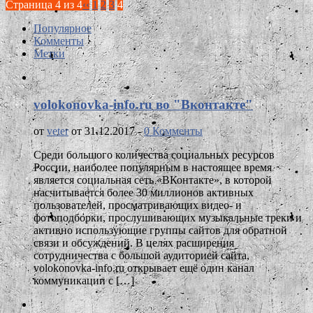
Страница 4 из 4
‹‹
1
2
3
4
Популярное
Комменты
Метки
volokonovka-info.ru во "Вконтакте"
от
veter
от 31.12.2017 -
0 Комменты
Среди большого количества социальных ресурсов
России, наиболее популярным в настоящее время
является социальная сеть «ВКонтакте», в которой
насчитывается более 30 миллионов активных
пользователей, просматривающих видео- и
фотоподборки, прослушивающих музыкальные треки и
активно использующие группы сайтов для обратной
связи и обсуждений. В целях расширения
сотрудничества с большой аудиторией сайта,
volokonovka-info.ru открывает ещё один канал
коммуникации с […]