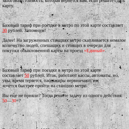
залоговая стоимость, которая вернется вам, если решите сдать
карту.
Базовый тариф при поездке в метро по этой карте составляет
30
рублей. Запомним!
Далее! На загруженных станциях метро скапливается немалое
количество людей, спешащих и стоящих в очереди для
покупки обыкновенной карты на проезд
«Единый»
.
Базовый тариф при поездке в метро по этой карте
составляет
50
рублей. Итак, р
аботают кассы, автоматы, но,
увы, время теряется, пассажиры нервничают, им
хочется быстрее пройти на станцию метро.
Вы еще не поняли? Тогда решите задачу из одного действия:
50
—
30
=?