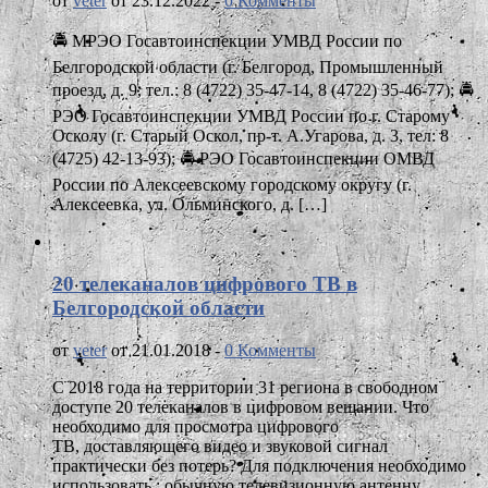
от
veter
от 23.12.2022 -
0 Комменты
🚔 МРЭО Госавтоинспекции УМВД России по
Белгородской области (г. Белгород, Промышленный
проезд, д. 9, тел.: 8 (4722) 35-47-14, 8 (4722) 35-46-77); 🚔
РЭО Госавтоинспекции УМВД России по г. Старому
Осколу (г. Старый Оскол, пр-т. А.Угарова, д. 3, тел: 8
(4725) 42-13-93); 🚔 РЭО Госавтоинспекции ОМВД
России по Алексеевскому городскому округу (г.
Алексеевка, ул. Ольминского, д. […]
20 телеканалов цифрового ТВ в
Белгородской области
от
veter
от 21.01.2018 -
0 Комменты
С 2018 года на территории 31 региона в свободном
доступе 20 телеканалов в цифровом вещании. Что
необходимо для просмотра цифрового
ТВ, доставляющего видео и звуковой сигнал
практически без потерь? Для подключения необходимо
использовать : обычную телевизионную антенну