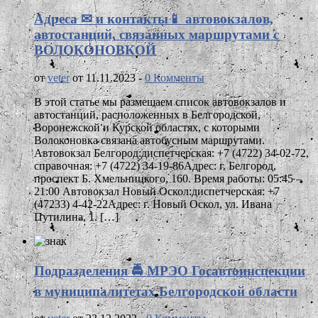
Адреса ✉ и контакты📱 автовокзалов,
автостанций, связанных маршрутами с
ВОЛОКОНОВКОЙ
от
veter
от 11.11.2023 -
0 Комменты
В этой статье мы размещаем список автовокзалов и
автостанций, расположенных в Белгородской,
Воронежской и Курской областях, с которыми
Волоконовка связана автобусным маршрутами.
Автовокзал Белгород:диспетчерская: +7 (4722) 34-02-72,
справочная: +7 (4722) 34-19-86Адрес: г. Белгород,
проспект Б. Хмельницкого, 160. Время работы: 05:45 –
21:00 Автовокзал Новый Оскол:диспетчерская: +7
(47233) 4-42-22Адрес: г. Новый Оскол, ул. Ивана
Путилина, 1. […]
Подразделения 🚔 МРЭО Госавтоинспекции
в муниципалитетах Белгородской области