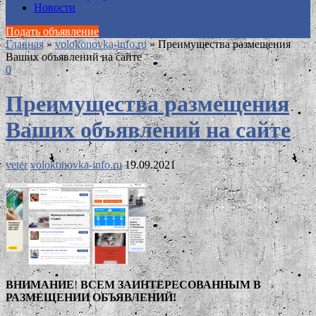
Новости
Подать объявление
Главная
»
volokonovka-info.ru
»
Преимущества размещения
Ваших объявлений на сайте
0
Преимущества размещения
Ваших объявлений на сайте
veter
volokonovka-info.ru
19.09.2021
ВНИМАНИЕ
!
ВСЕМ ЗАИНТЕРЕСОВАННЫМ В
РАЗМЕЩЕНИИ ОБЪЯВЛЕНИЙ!