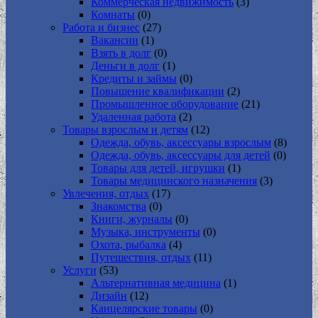
Коммерческая недвижимость
(3)
Комнаты
(0)
Работа и бизнес
(27)
Вакансии
(1)
Взять в долг
(0)
Деньги в долг
(1)
Кредиты и займы
(0)
Повышение квалификации
(2)
Промышленное оборудование
(21)
Удаленная работа
(2)
Товары взрослым и детям
(12)
Одежда, обувь, аксессуары взрослым
(8)
Одежда, обувь, аксессуары для детей
(0)
Товары для детей, игрушки
(1)
Товары медицинского назначения
(3)
Увлечения, отдых
(17)
Знакомства
(0)
Книги, журналы
(0)
Музыка, инструменты
(0)
Охота, рыбалка
(4)
Путешествия, отдых
(11)
Услуги
(53)
Альтернативная медицина
(1)
Дизайн
(12)
Канцелярские товары
(0)