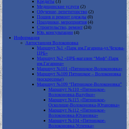
Кредиты
(3)
Медицинские услуги
(2)
Обучение, репетиторство
(2)
Пошив и ремонт одежды
(0)
Праздники, мероприятия
(4)
Строительство, ремонт
(24)
Юр. консультации
(4)
Информация
Автостанция Волоконовка
Маршрут №1 «Парк им.Гагарина-ул.Чехова-
ЦРБ»
Маршрут №2 «ЦРБ-магазин “Миф”-Парк
им.Гагарина»
Маршрут №101 «Пятницкое-Волоконовка»
Маршрут №109 Пятницкое – Волоконовка
(воскресенье)
Маршрут №109 “Пятницкое-Волоконовка”
Маршрут №110 «Пятницкое-
Волоконовка-Валуйки»
Маршрут №115 «Пятницкое-
Осколище-Волоконовка-Ютановка»
Маршрут №112 «Пятницкое-
Волоконовка-Ютановка»
Маршрут №104 «Пятницкое-
Волоконовка-Успенка»