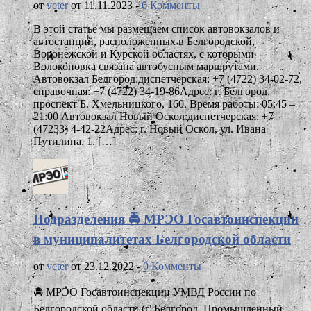
от
veter
от 11.11.2023 -
0 Комменты
В этой статье мы размещаем список автовокзалов и
автостанций, расположенных в Белгородской,
Воронежской и Курской областях, с которыми
Волоконовка связана автобусным маршрутами.
Автовокзал Белгород:диспетчерская: +7 (4722) 34-02-72,
справочная: +7 (4722) 34-19-86Адрес: г. Белгород,
проспект Б. Хмельницкого, 160. Время работы: 05:45 –
21:00 Автовокзал Новый Оскол:диспетчерская: +7
(47233) 4-42-22Адрес: г. Новый Оскол, ул. Ивана
Путилина, 1. […]
Подразделения 🚔 МРЭО Госавтоинспекции
в муниципалитетах Белгородской области
от
veter
от 23.12.2022 -
0 Комменты
🚔 МРЭО Госавтоинспекции УМВД России по
Белгородской области (г. Белгород, Промышленный