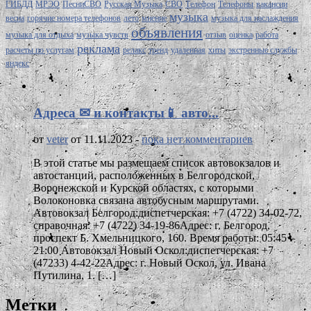
ГИБДД
МРЭО
ПесниСВО
Русская Музыка
СВО
Телефон
Телефоны
вакансии
музыка
весна
горячие номера телефонов
лето
мнение
музыка для наслаждения
объявления
музыка для отдыха
музыка чувств
отзыв
оценка
работа
реклама
расчеты по услугам
релакс
тренд
удаленная
хиты
экстренные службы
яндекс
Адреса ✉ и контакты📱 авто...
от
veter
от 11.11.2023 -
пока нет комментариев
В этой статье мы размещаем список автовокзалов и
автостанций, расположенных в Белгородской,
Воронежской и Курской областях, с которыми
Волоконовка связана автобусным маршрутами.
Автовокзал Белгород:диспетчерская: +7 (4722) 34-02-72,
справочная: +7 (4722) 34-19-86Адрес: г. Белгород,
проспект Б. Хмельницкого, 160. Время работы: 05:45 –
21:00 Автовокзал Новый Оскол:диспетчерская: +7
(47233) 4-42-22Адрес: г. Новый Оскол, ул. Ивана
Путилина, 1. […]
Метки