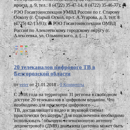
проезд, д. 9, тел.: 8 (4722) 35-47-14, 8 (4722) 35-46-77); 🚔
РЭО Госавтоинспекции УМВД России по г. Старому
Осколу (г. Старый Оскол, пр-т. А.Угарова, д. 3, тел: 8
(4725) 42-13-93); 🚔 РЭО Госавтоинспекции ОМВД
России по Алексеевскому городскому округу (г.
Алексеевка, ул. Ольминского, д. […]
20 телеканалов цифрового ТВ в
Белгородской области
от
veter
от 21.01.2018 -
0 Комменты
С 2018 года на территории 31 региона в свободном
доступе 20 телеканалов в цифровом вещании. Что
необходимо для просмотра цифрового
ТВ, доставляющего видео и звуковой сигнал
практически без потерь? Для подключения необходимо
использовать : обычную телевизионную антенну
дециметрового (ДМВ) диапазона (антенна может быть