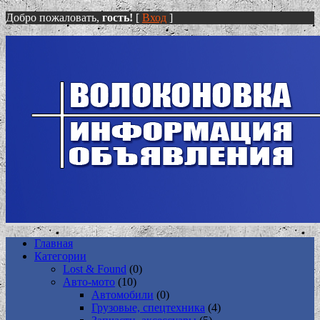
Добро пожаловать,
гость!
[
Вход
]
Главная
Категории
Lost & Found
(0)
Авто-мото
(10)
Автомобили
(0)
Грузовые, спецтехника
(4)