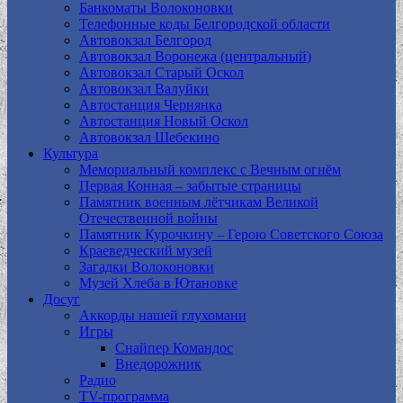
Банкоматы Волоконовки
Телефонные коды Белгородской области
Автовокзал Белгород
Автовокзал Воронежа (центральный)
Автовокзал Старый Оскол
Автовокзал Валуйки
Автостанция Чернянка
Автостанция Новый Оскол
Автовокзал Шебекино
Культура
Мемориальный комплекс с Вечным огнём
Первая Конная – забытые страницы
Памятник военным лётчикам Великой
Отечественной войны
Памятник Курочкину – Герою Советского Союза
Краеведческий музей
Загадки Волоконовки
Музей Хлеба в Ютановке
Досуг
Аккорды нашей глухомани
Игры
Снайпер Командос
Внедорожник
Радио
TV-программа