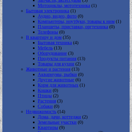
Запчасти, аксессуары
(5)
Мотоциклы, мототехника
(1)
Бытовая электроника
(1)
Аудио, видео, фото
(0)
Компьютеры, ноутбуки, товары к ним
(1)
Планшеты, приставки, оргтехника
(0)
Телефоны
(0)
В квартиру и дом
(35)
Бытовая техника
(4)
Мебель
(13)
Оборудование
(3)
Продукты питания
(13)
Товары для кухни
(2)
Животные и растения
(13)
Аквариумы, рыбки
(0)
Другие животные
(6)
Корм для животных
(1)
Кошки
(0)
Птицы
(2)
Растения
(3)
Собаки
(0)
Недвижимость
(14)
Дома, дачи, коттеджи
(2)
Земельные участки
(0)
Квартиры
(9)