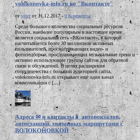
volokonovka-info.ru во "Вконтакте"
от
veter
от 31.12.2017 -
0 Комменты
Среди большого количества социальных ресурсов
России, наиболее популярным в настоящее время
является социальная сеть «ВКонтакте», в которой
насчитывается более 30 миллионов активных
пользователей, просматривающих видео- и
фотоподборки, прослушивающих музыкальные треки и
активно использующие группы сайтов для обратной
связи и обсуждений. В целях расширения
сотрудничества с большой аудиторией сайта,
volokonovka-info.ru открывает ещё один канал
коммуникации с […]
Адреса ✉ и контакты📱 автовокзалов,
автостанций, связанных маршрутами с
ВОЛОКОНОВКОЙ