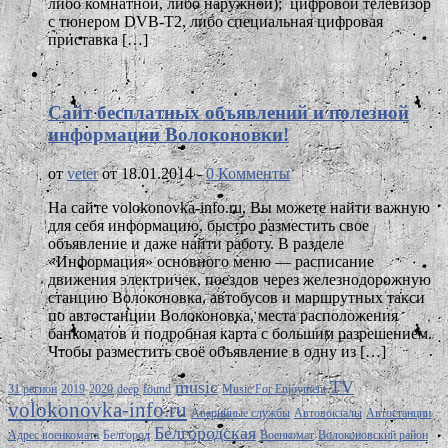
либо комнатной, либо наружной); цифровой телевизор
с тюнером DVB-T2, либо специальная цифровая
приставка […]
Сайт бесплатных объявлений и полезной
информации Волоконовки!
от
veter
от 18.01.2014 -
0 Комменты
На сайте volokonovka-info.ru, Вы можете найти важную
для себя информацию, быстро разместить свое
объявление и даже найти работу. В разделе
«Информация» основного меню — расписание
движения электричек, поездов через железнодорожную
станцию Волоконовка, автобусов и маршрутных такси
по автостанции Волоконовка, места расположения
банкоматов и подробная карта с большим разрешением.
Чтобы разместить своё объявление в одну из […]
music
TV
31 регион
2019
2020
deep
found
Music For Enjoyment
volokonovka-info.ru
Аварийные службы
Автовокзалы
Автостанции
Белгородская
Адрес военкомата
Белгород
Военкомат
Волоконовский район