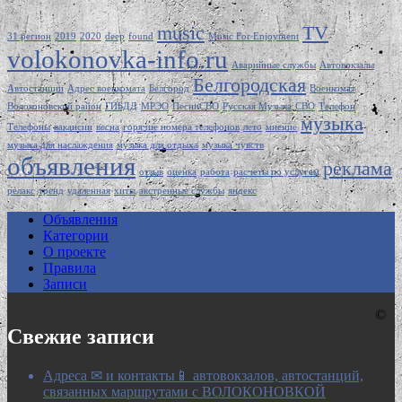
music
TV
31 регион
2019
2020
deep
found
Music For Enjoyment
volokonovka-info.ru
Аварийные службы
Автовокзалы
Белгородская
Автостанции
Адрес военкомата
Белгород
Военкомат
Волоконовский район
ГИБДД
МРЭО
ПесниСВО
Русская Музыка
СВО
Телефон
музыка
Телефоны
вакансии
весна
горячие номера телефонов
лето
мнение
музыка для наслаждения
музыка для отдыха
музыка чувств
объявления
реклама
отзыв
оценка
работа
расчеты по услугам
релакс
тренд
удаленная
хиты
экстренные службы
яндекс
Объявления
Категории
О проекте
Правила
Записи
©
Свежие записи
Адреса ✉ и контакты📱 автовокзалов, автостанций,
связанных маршрутами с ВОЛОКОНОВКОЙ