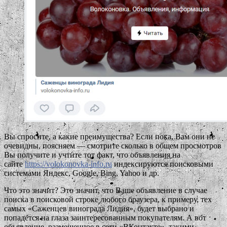
Вы спросите, а какие преимущества? Если пока, Вам они не
очевидны, поясняем — смотрите сколько в общем просмотров
Вы получите и учтите тот факт, что объявления на
сайте
https://volokonovka-info.ru
индексируются поисковыми
системами Яндекс, Google, Bing, Yahoo и др.
Что это значит? Это значит, что Ваше объявление в случае
поиска в поисковой строке любого браузера, к примеру, тех
самых «Саженцев винограда Лидия», будет выбрано и
попадется на глаза заинтересованным покупателям. А вот
объявление, размещенное в сети «ВКонтакте», такими